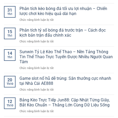
Nhận
định
Phân tích kèo bóng đá tối ưu lợi nhuận – Chiến
31
trước
lược chơi kèo hiệu quả dài hạn
Th1
trận
ở
Chức năng bình luận bị tắt
đấu:
Phân
Phân
tích
Phân tích tỷ số bóng đá trước trận – Cách đọc
tích
15
kèo
chuyên
kịch bản trận đấu chính xác
Th1
bóng
sâu
ở
Chức năng bình luận bị tắt
đá
trước
Phân
tối
giờ
tích
Sunwin Tỷ Lệ Kèo Thể Thao – Nền Tảng Thông
ưu
bóng
14
tỷ
lợi
Tin Thể Thao Trực Tuyến Được Nhiều Người Quan
lăn
Th1
số
nhuận
Tâm
bóng
–
ở
Chức năng bình luận bị tắt
đá
Chiến
Sunwin
trước
lược
Tỷ
trận
Game slot nổ hũ dễ trúng: Săn thưởng cực nhanh
chơi
20
Lệ
–
kèo
tại Nhà Cái AE888
Th10
Kèo
Cách
hiệu
ở
Chức năng bình luận bị tắt
Thể
đọc
quả
Game
Thao
kịch
dài
slot
Bảng Kèo Trực Tiếp Jun88: Cập Nhật Từng Giây,
–
bản
hạn
12
nổ
Nền
trận
Bắt Kèo Chuẩn – Thắng Lớn Cùng Dữ Liệu Sống
Th10
hũ
Tảng
đấu
ở
Chức năng bình luận bị tắt
dễ
Thông
chính
Bảng
trúng:
Tin
xác