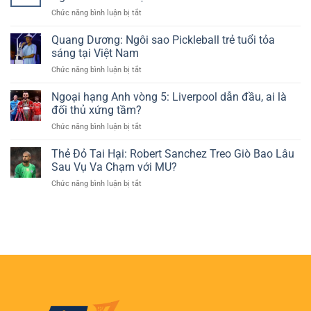
Ngôi
Về
ở
Chức năng bình luận bị tắt
Đầu
Trang
Kèo
Bảng
Phục
Châu
Quang Dương: Ngôi sao Pickleball trẻ tuổi tỏa
ATP:
Thể
Á
Sinner
sáng tại Việt Nam
Thao
Dễ
Khó
ở
Chức năng bình luận bị tắt
Thắng
Đòi
Quang
–
Lại
Dương:
Ngoại hạng Anh vòng 5: Liverpool dẫn đầu, ai là
Lựa
Vị
Ngôi
Chọn
đối thủ xứng tầm?
Trí
sao
Phổ
ở
Chức năng bình luận bị tắt
Pickleball
Biến
Ngoại
trẻ
Của
hạng
Thẻ Đỏ Tai Hại: Robert Sanchez Treo Giò Bao Lâu
tuổi
Người
Anh
tỏa
Sau Vụ Va Chạm với MU?
Chơi
vòng
sáng
Cá
ở
Chức năng bình luận bị tắt
5:
tại
Cược
Thẻ
Liverpool
Việt
Đỏ
dẫn
Nam
Tai
đầu,
Hại:
ai
Robert
là
Sanchez
đối
Treo
thủ
Giò
xứng
Bao
tầm?
Lâu