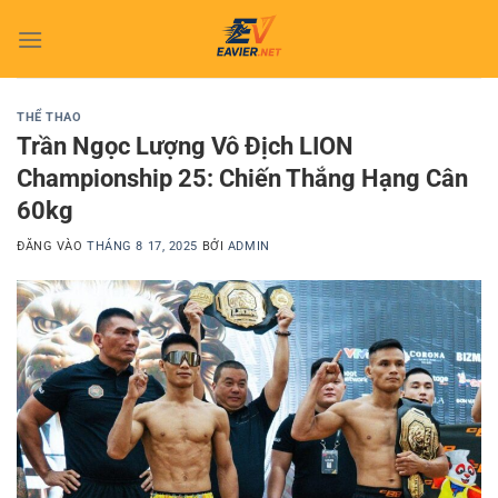
Bỏ
qua
nội
dung
THỂ THAO
Trần Ngọc Lượng Vô Địch LION
Championship 25: Chiến Thắng Hạng Cân
60kg
ĐĂNG VÀO
THÁNG 8 17, 2025
BỞI
ADMIN