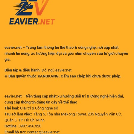
Sau
Vụ
Va
Chạm
với
MU?
eavier.net – Trung tâm thông tin thể thao & công nghệ, nơi cập nhật
nhanh tin nóng, xu hướng hiện đại và góc nhìn chuyên sâu từ giới chuyên
gia.
Biên tập & điều hành:
Đội ngũ
eavier.net
© Bản quyền thuộc KANGKANG. Cấm sao chép khi chưa được phép.
eavier.net – Nền tảng cập nhật xu hướng Giải trí & Công nghệ hiện đại,
cung cấp thông tin đáng tin cậy về thể thao
Thể loại:
Giải trí & Công nghệ số
Trụ sở làm việc:
Tầng 5, Tòa nhà Mekong Tower, 235 Nguyễn Văn Cừ,
Quận 5, TP. Hồ Chí Minh
Hotline:
0987.456.320
Email hỗ trợ:
contact@eavier.net