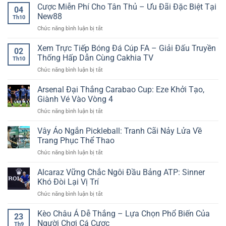
Kèo
Cược Miễn Phí Cho Tân Thủ – Ưu Đãi Đặc Biệt Tại
Săn
Thể
04
Trực
thưởng
New88
Thao
Th10
Tiếp
cực
Trực
ở
Chức năng bình luận bị tắt
Jun88:
nhanh
Tuyến
Cược
Cập
tại
Được
Miễn
Xem Trực Tiếp Bóng Đá Cúp FA – Giải Đấu Truyền
Nhật
Nhà
02
Nhiều
Phí
Từng
Thống Hấp Dẫn Cùng Cakhia TV
Cái
Người
Th10
Cho
Giây,
AE888
Quan
ở
Chức năng bình luận bị tắt
Tân
Bắt
Tâm
Xem
Thủ
Kèo
Trực
Arsenal Đại Thắng Carabao Cup: Eze Khởi Tạo,
–
Chuẩn
Tiếp
Ưu
Giành Vé Vào Vòng 4
–
Bóng
Đãi
Thắng
ở
Chức năng bình luận bị tắt
Đá
Đặc
Lớn
Arsenal
Cúp
Biệt
Cùng
Đại
Vây Áo Ngắn Pickleball: Tranh Cãi Nảy Lửa Về
FA
Tại
Dữ
Thắng
–
Trang Phục Thể Thao
New88
Liệu
Carabao
Giải
Sống
ở
Chức năng bình luận bị tắt
Cup:
Đấu
Vây
Eze
Truyền
Áo
Alcaraz Vững Chắc Ngôi Đầu Bảng ATP: Sinner
Khởi
Thống
Ngắn
Tạo,
Khó Đòi Lại Vị Trí
Hấp
Pickleball:
Giành
Dẫn
ở
Chức năng bình luận bị tắt
Tranh
Vé
Cùng
Alcaraz
Cãi
Vào
Cakhia
Vững
Kèo Châu Á Dễ Thắng – Lựa Chọn Phổ Biến Của
Nảy
Vòng
23
TV
Chắc
Lửa
Người Chơi Cá Cược
4
Th9