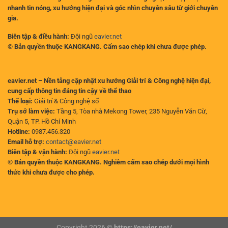
nhanh tin nóng, xu hướng hiện đại và góc nhìn chuyên sâu từ giới chuyên
gia.
Biên tập & điều hành:
Đội ngũ
eavier.net
© Bản quyền thuộc KANGKANG. Cấm sao chép khi chưa được phép.
eavier.net – Nền tảng cập nhật xu hướng Giải trí & Công nghệ hiện đại,
cung cấp thông tin đáng tin cậy về thể thao
Thể loại:
Giải trí & Công nghệ số
Trụ sở làm việc:
Tầng 5, Tòa nhà Mekong Tower, 235 Nguyễn Văn Cừ,
Quận 5, TP. Hồ Chí Minh
Hotline:
0987.456.320
Email hỗ trợ:
contact@eavier.net
Biên tập & vận hành:
Đội ngũ
eavier.net
© Bản quyền thuộc KANGKANG. Nghiêm cấm sao chép dưới mọi hình
thức khi chưa được cho phép.
Copyright 2026 ©
https://eavier.net/