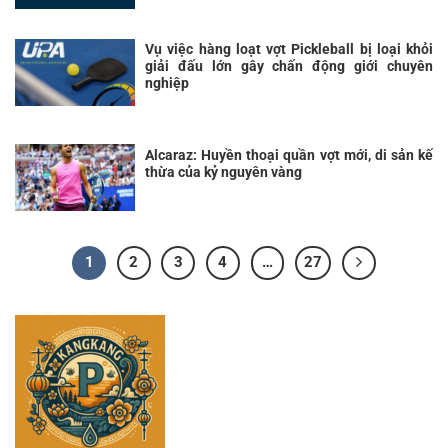
Vụ việc hàng loạt vợt Pickleball bị loại khỏi
giải đấu lớn gây chấn động giới chuyên
nghiệp
Alcaraz: Huyền thoại quần vợt mới, di sản kế
thừa của kỷ nguyên vàng
1
2
3
4
…
27