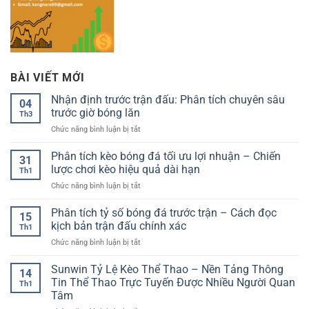
BÀI VIẾT MỚI
Nhận định trước trận đấu: Phân tích chuyên sâu
04
trước giờ bóng lăn
Th3
ở
Chức năng bình luận bị tắt
Nhận
định
Phân tích kèo bóng đá tối ưu lợi nhuận – Chiến
31
trước
lược chơi kèo hiệu quả dài hạn
Th1
trận
ở
Chức năng bình luận bị tắt
đấu:
Phân
Phân
tích
Phân tích tỷ số bóng đá trước trận – Cách đọc
tích
15
kèo
chuyên
kịch bản trận đấu chính xác
Th1
bóng
sâu
ở
Chức năng bình luận bị tắt
đá
trước
Phân
tối
giờ
tích
Sunwin Tỷ Lệ Kèo Thể Thao – Nền Tảng Thông
ưu
bóng
14
tỷ
lợi
Tin Thể Thao Trực Tuyến Được Nhiều Người Quan
lăn
Th1
số
nhuận
Tâm
bóng
–