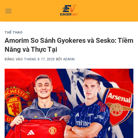
Bỏ
qua
nội
dung
THỂ THAO
Amorim So Sánh Gyokeres và Sesko: Tiềm
Năng và Thực Tại
ĐĂNG VÀO
THÁNG 8 17, 2025
BỞI
ADMIN