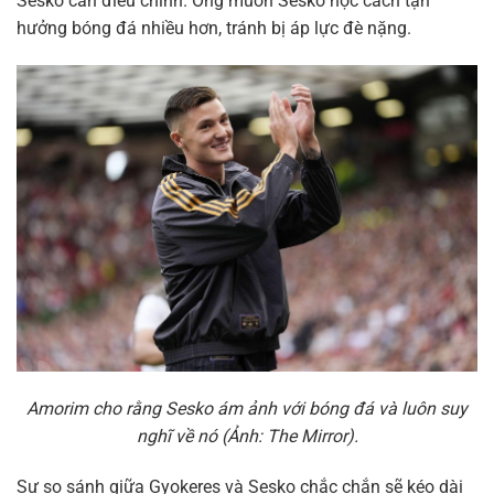
Sesko cần điều chỉnh. Ông muốn Sesko học cách tận
hưởng bóng đá nhiều hơn, tránh bị áp lực đè nặng.
Amorim cho rằng Sesko ám ảnh với bóng đá và luôn suy
nghĩ về nó (Ảnh: The Mirror).
Sự so sánh giữa Gyokeres và Sesko chắc chắn sẽ kéo dài