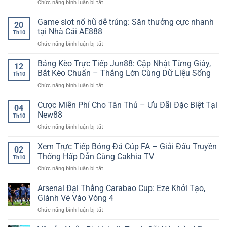
ở
Chức năng bình luận bị tắt
đá
Chiến
Sunwin
trước
lược
Tỷ
trận
Game slot nổ hũ dễ trúng: Săn thưởng cực nhanh
chơi
20
Lệ
–
kèo
tại Nhà Cái AE888
Th10
Kèo
Cách
hiệu
ở
Chức năng bình luận bị tắt
Thể
đọc
quả
Game
Thao
kịch
dài
slot
Bảng Kèo Trực Tiếp Jun88: Cập Nhật Từng Giây,
–
bản
hạn
12
nổ
Nền
trận
Bắt Kèo Chuẩn – Thắng Lớn Cùng Dữ Liệu Sống
Th10
hũ
Tảng
đấu
ở
Chức năng bình luận bị tắt
dễ
Thông
chính
Bảng
trúng:
Tin
xác
Kèo
Cược Miễn Phí Cho Tân Thủ – Ưu Đãi Đặc Biệt Tại
Săn
Thể
04
Trực
thưởng
New88
Thao
Th10
Tiếp
cực
Trực
ở
Chức năng bình luận bị tắt
Jun88:
nhanh
Tuyến
Cược
Cập
tại
Được
Miễn
Xem Trực Tiếp Bóng Đá Cúp FA – Giải Đấu Truyền
Nhật
Nhà
02
Nhiều
Phí
Từng
Thống Hấp Dẫn Cùng Cakhia TV
Cái
Người
Th10
Cho
Giây,
AE888
Quan
ở
Chức năng bình luận bị tắt
Tân
Bắt
Tâm
Xem
Thủ
Kèo
Trực
Arsenal Đại Thắng Carabao Cup: Eze Khởi Tạo,
–
Chuẩn
Tiếp
Ưu
Giành Vé Vào Vòng 4
–
Bóng
Đãi
Thắng
ở
Chức năng bình luận bị tắt
Đá
Đặc
Lớn
Arsenal
Cúp
Biệt
Cùng
Đại