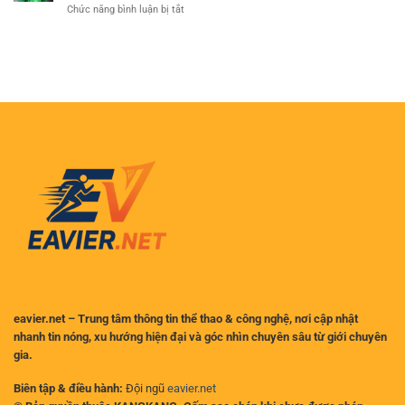
Cá
ở
Chức năng bình luận bị tắt
5:
tại
Cược
Thẻ
Liverpool
Việt
Đỏ
dẫn
Nam
Tai
đầu,
Hại:
ai
Robert
là
Sanchez
đối
Treo
thủ
Giò
xứng
Bao
tầm?
Lâu
Sau
Vụ
Va
Chạm
với
MU?
eavier.net – Trung tâm thông tin thể thao & công nghệ, nơi cập nhật
nhanh tin nóng, xu hướng hiện đại và góc nhìn chuyên sâu từ giới chuyên
gia.
Biên tập & điều hành:
Đội ngũ
eavier.net