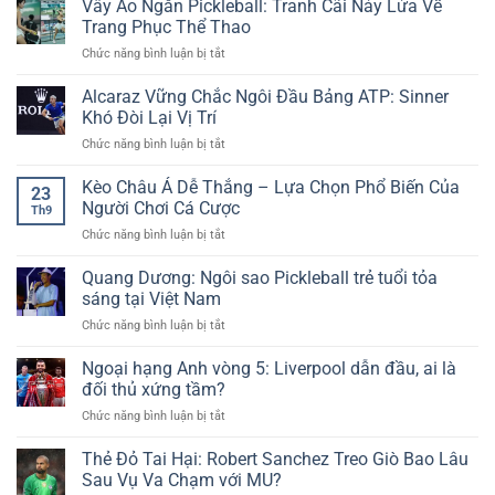
Vây Áo Ngắn Pickleball: Tranh Cãi Nảy Lửa Về
FA
Tại
Dữ
Thắng
–
Trang Phục Thể Thao
New88
Liệu
Carabao
Giải
Sống
ở
Chức năng bình luận bị tắt
Cup:
Đấu
Vây
Eze
Truyền
Áo
Alcaraz Vững Chắc Ngôi Đầu Bảng ATP: Sinner
Khởi
Thống
Ngắn
Tạo,
Khó Đòi Lại Vị Trí
Hấp
Pickleball:
Giành
Dẫn
ở
Chức năng bình luận bị tắt
Tranh
Vé
Cùng
Alcaraz
Cãi
Vào
Cakhia
Vững
Kèo Châu Á Dễ Thắng – Lựa Chọn Phổ Biến Của
Nảy
Vòng
23
TV
Chắc
Lửa
Người Chơi Cá Cược
4
Th9
Ngôi
Về
ở
Chức năng bình luận bị tắt
Đầu
Trang
Kèo
Bảng
Phục
Châu
Quang Dương: Ngôi sao Pickleball trẻ tuổi tỏa
ATP:
Thể
Á
Sinner
sáng tại Việt Nam
Thao
Dễ
Khó
ở
Chức năng bình luận bị tắt
Thắng
Đòi
Quang
–
Lại
Dương:
Ngoại hạng Anh vòng 5: Liverpool dẫn đầu, ai là
Lựa
Vị
Ngôi
Chọn
đối thủ xứng tầm?
Trí
sao
Phổ
ở
Chức năng bình luận bị tắt
Pickleball
Biến
Ngoại
trẻ
Của
hạng
Thẻ Đỏ Tai Hại: Robert Sanchez Treo Giò Bao Lâu
tuổi
Người
Anh
tỏa
Sau Vụ Va Chạm với MU?
Chơi
vòng
sáng