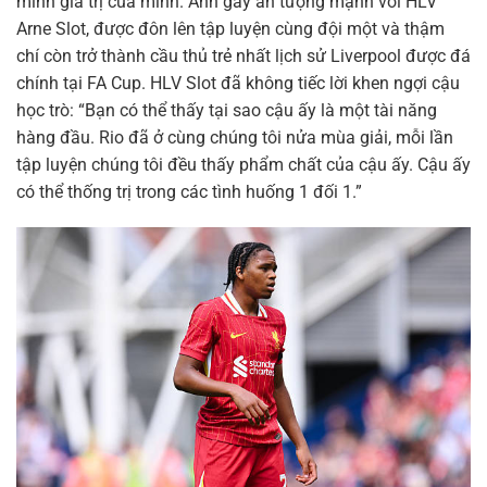
minh giá trị của mình. Anh gây ấn tượng mạnh với HLV
Arne Slot, được đôn lên tập luyện cùng đội một và thậm
chí còn trở thành cầu thủ trẻ nhất lịch sử Liverpool được đá
chính tại FA Cup. HLV Slot đã không tiếc lời khen ngợi cậu
học trò: “Bạn có thể thấy tại sao cậu ấy là một tài năng
hàng đầu. Rio đã ở cùng chúng tôi nửa mùa giải, mỗi lần
tập luyện chúng tôi đều thấy phẩm chất của cậu ấy. Cậu ấy
có thể thống trị trong các tình huống 1 đối 1.”