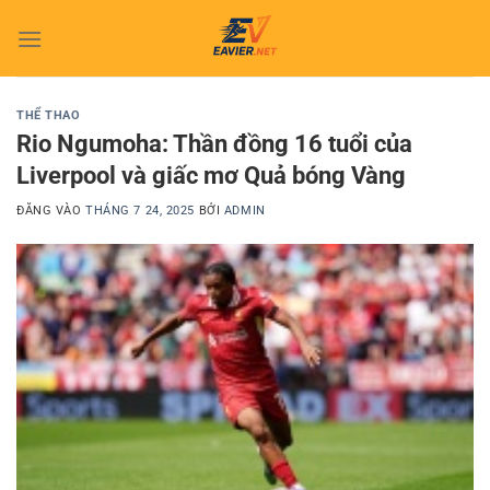
Bỏ
qua
nội
dung
THỂ THAO
Rio Ngumoha: Thần đồng 16 tuổi của
Liverpool và giấc mơ Quả bóng Vàng
ĐĂNG VÀO
THÁNG 7 24, 2025
BỞI
ADMIN