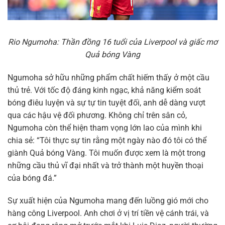
Rio Ngumoha: Thần đồng 16 tuổi của Liverpool và giấc mơ
Quả bóng Vàng
Ngumoha sở hữu những phẩm chất hiếm thấy ở một cầu
thủ trẻ. Với tốc độ đáng kinh ngạc, khả năng kiểm soát
bóng điêu luyện và sự tự tin tuyệt đối, anh dễ dàng vượt
qua các hậu vệ đối phương. Không chỉ trên sân cỏ,
Ngumoha còn thể hiện tham vọng lớn lao của mình khi
chia sẻ: “Tôi thực sự tin rằng một ngày nào đó tôi có thể
giành Quả bóng Vàng. Tôi muốn được xem là một trong
những cầu thủ vĩ đại nhất và trở thành một huyền thoại
của bóng đá.”
Sự xuất hiện của Ngumoha mang đến luồng gió mới cho
hàng công Liverpool. Anh chơi ở vị trí tiền vệ cánh trái, và