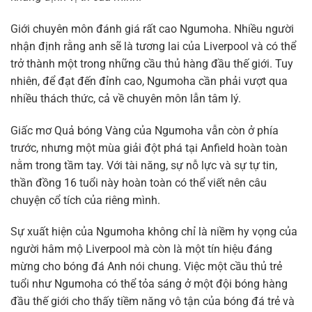
Giới chuyên môn đánh giá rất cao Ngumoha. Nhiều người
nhận định rằng anh sẽ là tương lai của Liverpool và có thể
trở thành một trong những cầu thủ hàng đầu thế giới. Tuy
nhiên, để đạt đến đỉnh cao, Ngumoha cần phải vượt qua
nhiều thách thức, cả về chuyên môn lẫn tâm lý.
Giấc mơ Quả bóng Vàng của Ngumoha vẫn còn ở phía
trước, nhưng một mùa giải đột phá tại Anfield hoàn toàn
nằm trong tầm tay. Với tài năng, sự nỗ lực và sự tự tin,
thần đồng 16 tuổi này hoàn toàn có thể viết nên câu
chuyện cổ tích của riêng mình.
Sự xuất hiện của Ngumoha không chỉ là niềm hy vọng của
người hâm mộ Liverpool mà còn là một tín hiệu đáng
mừng cho bóng đá Anh nói chung. Việc một cầu thủ trẻ
tuổi như Ngumoha có thể tỏa sáng ở một đội bóng hàng
đầu thế giới cho thấy tiềm năng vô tận của bóng đá trẻ và