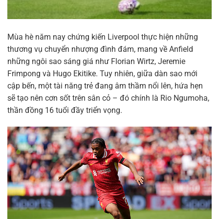
Mùa hè năm nay chứng kiến Liverpool thực hiện những
thương vụ chuyển nhượng đình đám, mang về Anfield
những ngôi sao sáng giá như Florian Wirtz, Jeremie
Frimpong và Hugo Ekitike. Tuy nhiên, giữa dàn sao mới
cập bến, một tài năng trẻ đang âm thầm nổi lên, hứa hẹn
sẽ tạo nên cơn sốt trên sân cỏ – đó chính là Rio Ngumoha,
thần đồng 16 tuổi đầy triển vọng.