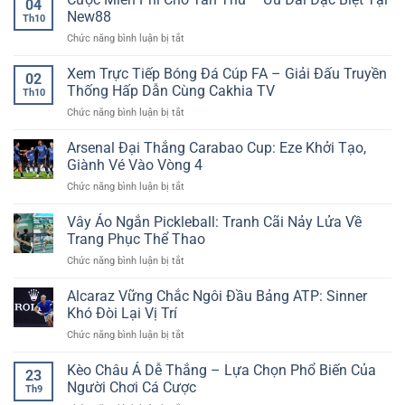
04
Trực
thưởng
New88
Thao
Th10
Tiếp
cực
Trực
ở
Chức năng bình luận bị tắt
Jun88:
nhanh
Tuyến
Cược
Cập
tại
Được
Miễn
Xem Trực Tiếp Bóng Đá Cúp FA – Giải Đấu Truyền
Nhật
Nhà
02
Nhiều
Phí
Từng
Thống Hấp Dẫn Cùng Cakhia TV
Cái
Người
Th10
Cho
Giây,
AE888
Quan
ở
Chức năng bình luận bị tắt
Tân
Bắt
Tâm
Xem
Thủ
Kèo
Trực
Arsenal Đại Thắng Carabao Cup: Eze Khởi Tạo,
–
Chuẩn
Tiếp
Ưu
Giành Vé Vào Vòng 4
–
Bóng
Đãi
Thắng
ở
Chức năng bình luận bị tắt
Đá
Đặc
Lớn
Arsenal
Cúp
Biệt
Cùng
Đại
Vây Áo Ngắn Pickleball: Tranh Cãi Nảy Lửa Về
FA
Tại
Dữ
Thắng
–
Trang Phục Thể Thao
New88
Liệu
Carabao
Giải
Sống
ở
Chức năng bình luận bị tắt
Cup:
Đấu
Vây
Eze
Truyền
Áo
Alcaraz Vững Chắc Ngôi Đầu Bảng ATP: Sinner
Khởi
Thống
Ngắn
Tạo,
Khó Đòi Lại Vị Trí
Hấp
Pickleball:
Giành
Dẫn
ở
Chức năng bình luận bị tắt
Tranh
Vé
Cùng
Alcaraz
Cãi
Vào
Cakhia
Vững
Kèo Châu Á Dễ Thắng – Lựa Chọn Phổ Biến Của
Nảy
Vòng
23
TV
Chắc
Lửa
Người Chơi Cá Cược
4
Th9
Ngôi
Về