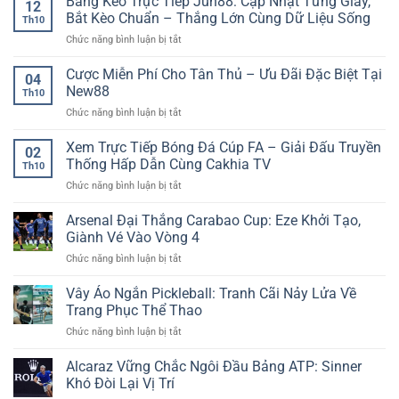
Bảng Kèo Trực Tiếp Jun88: Cập Nhật Từng Giây,
hạn
12
nổ
Nền
trận
Bắt Kèo Chuẩn – Thắng Lớn Cùng Dữ Liệu Sống
Th10
hũ
Tảng
đấu
ở
Chức năng bình luận bị tắt
dễ
Thông
chính
Bảng
trúng:
Tin
xác
Kèo
Cược Miễn Phí Cho Tân Thủ – Ưu Đãi Đặc Biệt Tại
Săn
Thể
04
Trực
thưởng
New88
Thao
Th10
Tiếp
cực
Trực
ở
Chức năng bình luận bị tắt
Jun88:
nhanh
Tuyến
Cược
Cập
tại
Được
Miễn
Xem Trực Tiếp Bóng Đá Cúp FA – Giải Đấu Truyền
Nhật
Nhà
02
Nhiều
Phí
Từng
Thống Hấp Dẫn Cùng Cakhia TV
Cái
Người
Th10
Cho
Giây,
AE888
Quan
ở
Chức năng bình luận bị tắt
Tân
Bắt
Tâm
Xem
Thủ
Kèo
Trực
Arsenal Đại Thắng Carabao Cup: Eze Khởi Tạo,
–
Chuẩn
Tiếp
Ưu
Giành Vé Vào Vòng 4
–
Bóng
Đãi
Thắng
ở
Chức năng bình luận bị tắt
Đá
Đặc
Lớn
Arsenal
Cúp
Biệt
Cùng
Đại
Vây Áo Ngắn Pickleball: Tranh Cãi Nảy Lửa Về
FA
Tại
Dữ
Thắng
–
Trang Phục Thể Thao
New88
Liệu
Carabao
Giải
Sống
ở
Chức năng bình luận bị tắt
Cup:
Đấu
Vây
Eze
Truyền
Áo
Alcaraz Vững Chắc Ngôi Đầu Bảng ATP: Sinner
Khởi
Thống
Ngắn
Tạo,
Khó Đòi Lại Vị Trí
Hấp
Pickleball:
Giành
Dẫn