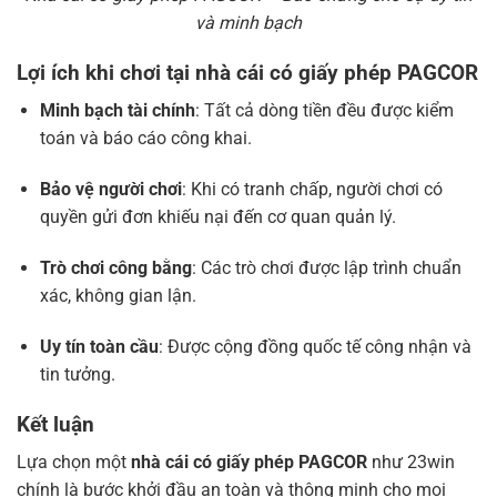
và minh bạch
Lợi ích khi chơi tại nhà cái có giấy phép PAGCOR
Minh bạch tài chính
: Tất cả dòng tiền đều được kiểm
toán và báo cáo công khai.
Bảo vệ người chơi
: Khi có tranh chấp, người chơi có
quyền gửi đơn khiếu nại đến cơ quan quản lý.
Trò chơi công bằng
: Các trò chơi được lập trình chuẩn
xác, không gian lận.
Uy tín toàn cầu
: Được cộng đồng quốc tế công nhận và
tin tưởng.
Kết luận
Lựa chọn một
nhà cái có giấy phép PAGCOR
như 23win
chính là bước khởi đầu an toàn và thông minh cho mọi