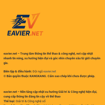
Treo
thủ
Giò
xứng
Bao
tầm?
Lâu
Sau
Vụ
Va
Chạm
với
MU?
eavier.net – Trung tâm thông tin thể thao & công nghệ, nơi cập nhật
nhanh tin nóng, xu hướng hiện đại và góc nhìn chuyên sâu từ giới chuyên
gia.
Biên tập & điều hành:
Đội ngũ
eavier.net
© Bản quyền thuộc KANGKANG. Cấm sao chép khi chưa được phép.
eavier.net – Nền tảng cập nhật xu hướng Giải trí & Công nghệ hiện đại,
cung cấp thông tin đáng tin cậy về thể thao
Thể loại:
Giải trí & Công nghệ số