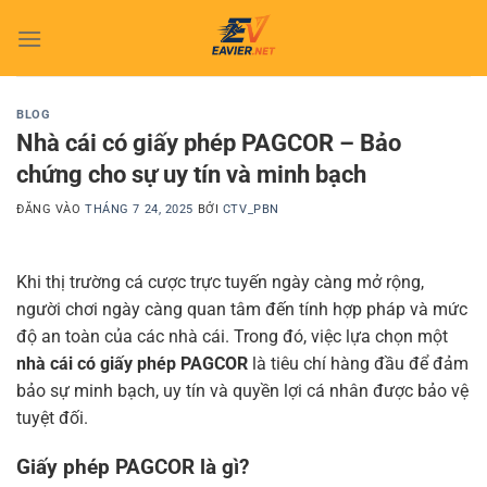
Bỏ
qua
nội
dung
BLOG
Nhà cái có giấy phép PAGCOR – Bảo
chứng cho sự uy tín và minh bạch
ĐĂNG VÀO
THÁNG 7 24, 2025
BỞI
CTV_PBN
Khi thị trường cá cược trực tuyến ngày càng mở rộng,
người chơi ngày càng quan tâm đến tính hợp pháp và mức
độ an toàn của các nhà cái. Trong đó, việc lựa chọn một
nhà cái có giấy phép PAGCOR
là tiêu chí hàng đầu để đảm
bảo sự minh bạch, uy tín và quyền lợi cá nhân được bảo vệ
tuyệt đối.
Giấy phép PAGCOR là gì?