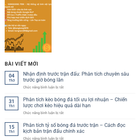
BÀI VIẾT MỚI
Nhận định trước trận đấu: Phân tích chuyên sâu
04
trước giờ bóng lăn
Th3
ở
Chức năng bình luận bị tắt
Nhận
định
Phân tích kèo bóng đá tối ưu lợi nhuận – Chiến
31
trước
lược chơi kèo hiệu quả dài hạn
Th1
trận
ở
Chức năng bình luận bị tắt
đấu:
Phân
Phân
tích
Phân tích tỷ số bóng đá trước trận – Cách đọc
tích
15
kèo
chuyên
kịch bản trận đấu chính xác
Th1
bóng
sâu
ở
Chức năng bình luận bị tắt
đá