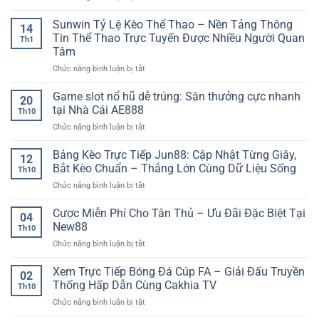
trước
Phân
tối
giờ
tích
Sunwin Tỷ Lệ Kèo Thể Thao – Nền Tảng Thông
ưu
bóng
14
tỷ
lợi
Tin Thể Thao Trực Tuyến Được Nhiều Người Quan
lăn
Th1
số
nhuận
Tâm
bóng
–
ở
Chức năng bình luận bị tắt
đá
Chiến
Sunwin
trước
lược
Tỷ
trận
Game slot nổ hũ dễ trúng: Săn thưởng cực nhanh
chơi
20
Lệ
–
kèo
tại Nhà Cái AE888
Th10
Kèo
Cách
hiệu
ở
Chức năng bình luận bị tắt
Thể
đọc
quả
Game
Thao
kịch
dài
slot
Bảng Kèo Trực Tiếp Jun88: Cập Nhật Từng Giây,
–
bản
hạn
12
nổ
Nền
trận
Bắt Kèo Chuẩn – Thắng Lớn Cùng Dữ Liệu Sống
Th10
hũ
Tảng
đấu
ở
Chức năng bình luận bị tắt
dễ
Thông
chính
Bảng
trúng:
Tin
xác
Kèo
Cược Miễn Phí Cho Tân Thủ – Ưu Đãi Đặc Biệt Tại
Săn
Thể
04
Trực
thưởng
New88
Thao
Th10
Tiếp
cực
Trực
ở
Chức năng bình luận bị tắt
Jun88:
nhanh
Tuyến
Cược
Cập
tại
Được
Miễn
Xem Trực Tiếp Bóng Đá Cúp FA – Giải Đấu Truyền
Nhật
Nhà
02
Nhiều
Phí
Từng
Thống Hấp Dẫn Cùng Cakhia TV
Cái
Người
Th10
Cho
Giây,
AE888
Quan
ở
Chức năng bình luận bị tắt
Tân
Bắt
Tâm
Xem
Thủ
Kèo