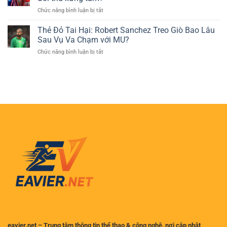
sao
Phổ
ở
Chức năng bình luận bị tắt
Pickleball
Biến
Ngoại
trẻ
Của
hạng
Thẻ Đỏ Tai Hại: Robert Sanchez Treo Giò Bao Lâu
tuổi
Người
Anh
tỏa
Sau Vụ Va Chạm với MU?
Chơi
vòng
sáng
Cá
ở
Chức năng bình luận bị tắt
5:
tại
Cược
Thẻ
Liverpool
Việt
Đỏ
dẫn
Nam
Tai
đầu,
Hại:
ai
Robert
là
Sanchez
đối
Treo
thủ
Giò
xứng
Bao
tầm?
Lâu
Sau
Vụ
Va
Chạm
với
MU?
eavier.net – Trung tâm thông tin thể thao & công nghệ, nơi cập nhật