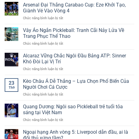
Trực
Arsenal Đại Thắng Carabao Cup: Eze Khởi Tạo,
–
Chuẩn
Tiếp
Ưu
Giành Vé Vào Vòng 4
–
Bóng
Đãi
Thắng
ở
Chức năng bình luận bị tắt
Đá
Đặc
Lớn
Arsenal
Cúp
Biệt
Cùng
Đại
Vây Áo Ngắn Pickleball: Tranh Cãi Nảy Lửa Về
FA
Tại
Dữ
Thắng
–
Trang Phục Thể Thao
New88
Liệu
Carabao
Giải
Sống
ở
Chức năng bình luận bị tắt
Cup:
Đấu
Vây
Eze
Truyền
Áo
Alcaraz Vững Chắc Ngôi Đầu Bảng ATP: Sinner
Khởi
Thống
Ngắn
Tạo,
Khó Đòi Lại Vị Trí
Hấp
Pickleball:
Giành
Dẫn
ở
Chức năng bình luận bị tắt
Tranh
Vé
Cùng
Alcaraz
Cãi
Vào
Cakhia
Vững
Kèo Châu Á Dễ Thắng – Lựa Chọn Phổ Biến Của
Nảy
Vòng
23
TV
Chắc
Lửa
Người Chơi Cá Cược
4
Th9
Ngôi
Về
ở
Chức năng bình luận bị tắt
Đầu
Trang
Kèo
Bảng
Phục
Châu
Quang Dương: Ngôi sao Pickleball trẻ tuổi tỏa
ATP:
Thể
Á
Sinner
sáng tại Việt Nam
Thao
Dễ
Khó
ở
Chức năng bình luận bị tắt
Thắng
Đòi
Quang
–
Lại
Dương:
Ngoại hạng Anh vòng 5: Liverpool dẫn đầu, ai là
Lựa
Vị
Ngôi
Chọn
đối thủ xứng tầm?
Trí