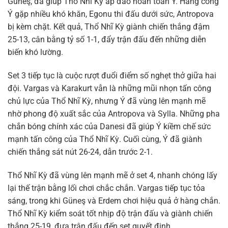
Güneş, đã giúp Thổ Nhĩ Kỳ áp đảo hoàn toàn Ý. Hàng công
Ý gặp nhiều khó khăn, Egonu thi đấu dưới sức, Antropova
bị kèm chặt. Kết quả, Thổ Nhĩ Kỳ giành chiến thắng đậm
25-13, cân bằng tỷ số 1-1, đẩy trận đấu đến những diễn
biến khó lường.
Set 3 tiếp tục là cuộc rượt đuổi điểm số nghẹt thở giữa hai
đội. Vargas và Karakurt vẫn là những mũi nhọn tấn công
chủ lực của Thổ Nhĩ Kỳ, nhưng Ý đã vùng lên mạnh mẽ
nhờ phong độ xuất sắc của Antropova và Sylla. Những pha
chắn bóng chính xác của Danesi đã giúp Ý kiềm chế sức
mạnh tấn công của Thổ Nhĩ Kỳ. Cuối cùng, Ý đã giành
chiến thắng sát nút 26-24, dẫn trước 2-1.
Thổ Nhĩ Kỳ đã vùng lên mạnh mẽ ở set 4, nhanh chóng lấy
lại thế trận bằng lối chơi chắc chắn. Vargas tiếp tục tỏa
sáng, trong khi Güneş và Erdem chơi hiệu quả ở hàng chắn.
Thổ Nhĩ Kỳ kiểm soát tốt nhịp độ trận đấu và giành chiến
thắng 25-19, đưa trận đấu đến set quyết định.