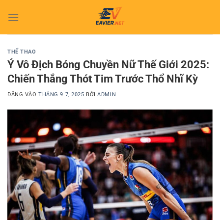
Bỏ
qua
nội
dung
THỂ THAO
Ý Vô Địch Bóng Chuyền Nữ Thế Giới 2025:
Chiến Thắng Thót Tim Trước Thổ Nhĩ Kỳ
ĐĂNG VÀO
THÁNG 9 7, 2025
BỞI
ADMIN