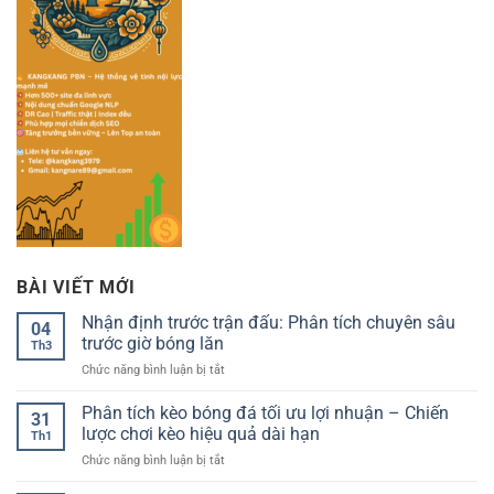
BÀI VIẾT MỚI
Nhận định trước trận đấu: Phân tích chuyên sâu
04
trước giờ bóng lăn
Th3
ở
Chức năng bình luận bị tắt
Nhận
định
Phân tích kèo bóng đá tối ưu lợi nhuận – Chiến
31
trước
lược chơi kèo hiệu quả dài hạn
Th1
trận
ở
Chức năng bình luận bị tắt
đấu:
Phân
Phân