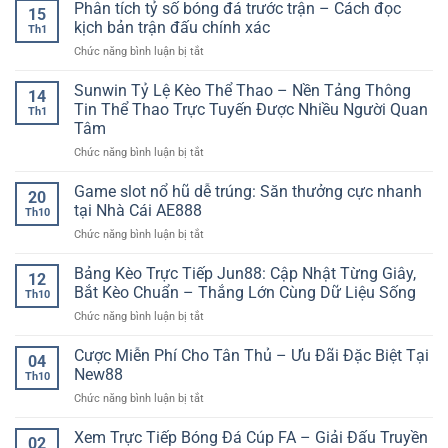
tích
Phân tích tỷ số bóng đá trước trận – Cách đọc
tích
15
kèo
chuyên
kịch bản trận đấu chính xác
Th1
bóng
sâu
ở
Chức năng bình luận bị tắt
đá
trước
Phân
tối
giờ
tích
Sunwin Tỷ Lệ Kèo Thể Thao – Nền Tảng Thông
ưu
bóng
14
tỷ
lợi
Tin Thể Thao Trực Tuyến Được Nhiều Người Quan
lăn
Th1
số
nhuận
Tâm
bóng
–
ở
Chức năng bình luận bị tắt
đá
Chiến
Sunwin
trước
lược
Tỷ
trận
Game slot nổ hũ dễ trúng: Săn thưởng cực nhanh
chơi
20
Lệ
–
kèo
tại Nhà Cái AE888
Th10
Kèo
Cách
hiệu
ở
Chức năng bình luận bị tắt
Thể
đọc
quả
Game
Thao
kịch
dài
slot
Bảng Kèo Trực Tiếp Jun88: Cập Nhật Từng Giây,
–
bản
hạn
12
nổ
Nền
trận
Bắt Kèo Chuẩn – Thắng Lớn Cùng Dữ Liệu Sống
Th10
hũ
Tảng
đấu
ở
Chức năng bình luận bị tắt
dễ
Thông
chính
Bảng
trúng:
Tin
xác
Kèo
Cược Miễn Phí Cho Tân Thủ – Ưu Đãi Đặc Biệt Tại
Săn
Thể
04
Trực
thưởng
New88
Thao
Th10
Tiếp
cực
Trực
ở
Chức năng bình luận bị tắt
Jun88:
nhanh
Tuyến
Cược
Cập
tại
Được
Miễn
Xem Trực Tiếp Bóng Đá Cúp FA – Giải Đấu Truyền
Nhật
Nhà
02
Nhiều