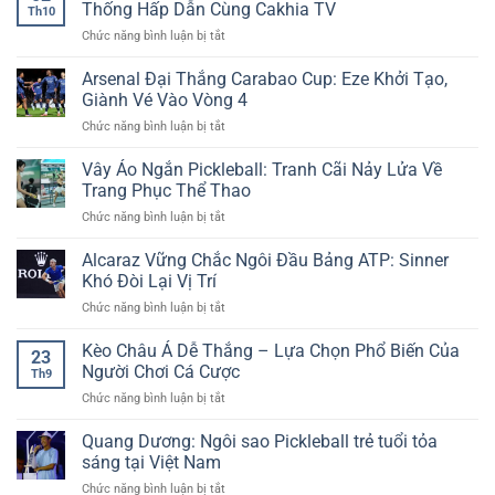
Phí
Từng
Thống Hấp Dẫn Cùng Cakhia TV
Cái
Người
Th10
Cho
Giây,
AE888
Quan
ở
Chức năng bình luận bị tắt
Tân
Bắt
Tâm
Xem
Thủ
Kèo
Trực
Arsenal Đại Thắng Carabao Cup: Eze Khởi Tạo,
–
Chuẩn
Tiếp
Ưu
Giành Vé Vào Vòng 4
–
Bóng
Đãi
Thắng
ở
Chức năng bình luận bị tắt
Đá
Đặc
Lớn
Arsenal
Cúp
Biệt
Cùng
Đại
Vây Áo Ngắn Pickleball: Tranh Cãi Nảy Lửa Về
FA
Tại
Dữ
Thắng
–
Trang Phục Thể Thao
New88
Liệu
Carabao
Giải
Sống
ở
Chức năng bình luận bị tắt
Cup:
Đấu
Vây
Eze
Truyền
Áo
Alcaraz Vững Chắc Ngôi Đầu Bảng ATP: Sinner
Khởi
Thống
Ngắn
Tạo,
Khó Đòi Lại Vị Trí
Hấp
Pickleball:
Giành
Dẫn
ở
Chức năng bình luận bị tắt
Tranh
Vé
Cùng
Alcaraz
Cãi
Vào
Cakhia
Vững
Kèo Châu Á Dễ Thắng – Lựa Chọn Phổ Biến Của
Nảy
Vòng
23
TV
Chắc
Lửa
Người Chơi Cá Cược
4
Th9
Ngôi
Về
ở
Chức năng bình luận bị tắt
Đầu
Trang
Kèo
Bảng
Phục
Châu
Quang Dương: Ngôi sao Pickleball trẻ tuổi tỏa
ATP:
Thể
Á
Sinner
sáng tại Việt Nam
Thao
Dễ
Khó
ở
Chức năng bình luận bị tắt
Thắng
Đòi