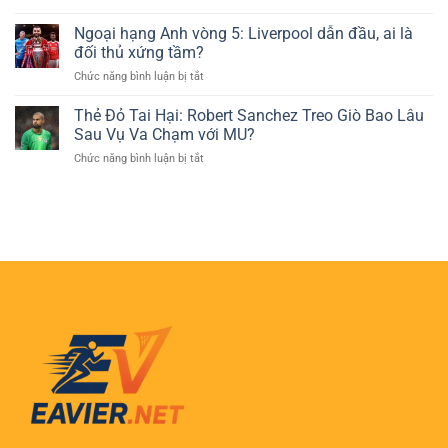
Quang
–
Lại
Dương:
Ngoại hạng Anh vòng 5: Liverpool dẫn đầu, ai là
Lựa
Vị
Ngôi
Chọn
đối thủ xứng tầm?
Trí
sao
Phổ
ở
Chức năng bình luận bị tắt
Pickleball
Biến
Ngoại
trẻ
Của
hạng
Thẻ Đỏ Tai Hại: Robert Sanchez Treo Giò Bao Lâu
tuổi
Người
Anh
tỏa
Sau Vụ Va Chạm với MU?
Chơi
vòng
sáng
Cá
ở
Chức năng bình luận bị tắt
5:
tại
Cược
Thẻ
Liverpool
Việt
Đỏ
dẫn
Nam
Tai
đầu,
Hại:
ai
Robert
là
Sanchez
đối
Treo
thủ
Giò
xứng
Bao
tầm?
Lâu
Sau
Vụ
Va
Chạm
với
MU?