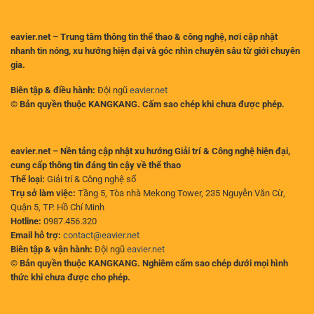
eavier.net – Trung tâm thông tin thể thao & công nghệ, nơi cập nhật
nhanh tin nóng, xu hướng hiện đại và góc nhìn chuyên sâu từ giới chuyên
gia.
Biên tập & điều hành:
Đội ngũ
eavier.net
© Bản quyền thuộc KANGKANG. Cấm sao chép khi chưa được phép.
eavier.net – Nền tảng cập nhật xu hướng Giải trí & Công nghệ hiện đại,
cung cấp thông tin đáng tin cậy về thể thao
Thể loại:
Giải trí & Công nghệ số
Trụ sở làm việc:
Tầng 5, Tòa nhà Mekong Tower, 235 Nguyễn Văn Cừ,
Quận 5, TP. Hồ Chí Minh
Hotline:
0987.456.320
Email hỗ trợ:
contact@eavier.net
Biên tập & vận hành:
Đội ngũ
eavier.net
© Bản quyền thuộc KANGKANG. Nghiêm cấm sao chép dưới mọi hình
thức khi chưa được cho phép.