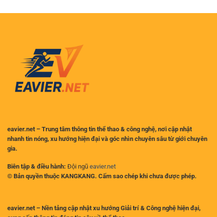
Robert
là
Sanchez
đối
Treo
thủ
Giò
xứng
Bao
tầm?
Lâu
Sau
Vụ
Va
Chạm
với
MU?
eavier.net – Trung tâm thông tin thể thao & công nghệ, nơi cập nhật
nhanh tin nóng, xu hướng hiện đại và góc nhìn chuyên sâu từ giới chuyên
gia.
Biên tập & điều hành:
Đội ngũ
eavier.net
© Bản quyền thuộc KANGKANG. Cấm sao chép khi chưa được phép.
eavier.net – Nền tảng cập nhật xu hướng Giải trí & Công nghệ hiện đại,