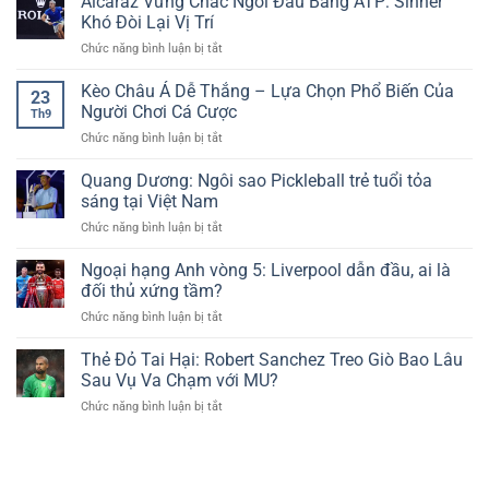
Alcaraz Vững Chắc Ngôi Đầu Bảng ATP: Sinner
Thống
Ngắn
Tạo,
Khó Đòi Lại Vị Trí
Hấp
Pickleball:
Giành
Dẫn
ở
Chức năng bình luận bị tắt
Tranh
Vé
Cùng
Alcaraz
Cãi
Vào
Cakhia
Vững
Kèo Châu Á Dễ Thắng – Lựa Chọn Phổ Biến Của
Nảy
Vòng
23
TV
Chắc
Lửa
Người Chơi Cá Cược
4
Th9
Ngôi
Về
ở
Chức năng bình luận bị tắt
Đầu
Trang
Kèo
Bảng
Phục
Châu
Quang Dương: Ngôi sao Pickleball trẻ tuổi tỏa
ATP:
Thể
Á
Sinner
sáng tại Việt Nam
Thao
Dễ
Khó
ở
Chức năng bình luận bị tắt
Thắng
Đòi
Quang
–
Lại
Dương:
Ngoại hạng Anh vòng 5: Liverpool dẫn đầu, ai là
Lựa
Vị
Ngôi
Chọn
đối thủ xứng tầm?
Trí
sao
Phổ
ở
Chức năng bình luận bị tắt
Pickleball
Biến
Ngoại
trẻ
Của
hạng
Thẻ Đỏ Tai Hại: Robert Sanchez Treo Giò Bao Lâu
tuổi
Người
Anh
tỏa
Sau Vụ Va Chạm với MU?
Chơi
vòng
sáng
Cá
ở
Chức năng bình luận bị tắt
5:
tại
Cược
Thẻ
Liverpool
Việt
Đỏ
dẫn
Nam
Tai
đầu,
Hại:
ai