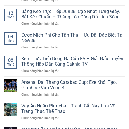
Chức năng bình luận bị tắt
Thể
đọc
quả
Game
Thao
kịch
dài
slot
Bảng Kèo Trực Tiếp Jun88: Cập Nhật Từng Giây,
–
bản
hạn
12
nổ
Nền
trận
Bắt Kèo Chuẩn – Thắng Lớn Cùng Dữ Liệu Sống
Th10
hũ
Tảng
đấu
ở
Chức năng bình luận bị tắt
dễ
Thông
chính
Bảng
trúng:
Tin
xác
Kèo
Cược Miễn Phí Cho Tân Thủ – Ưu Đãi Đặc Biệt Tại
Săn
Thể
04
Trực
thưởng
New88
Thao
Th10
Tiếp
cực
Trực
ở
Chức năng bình luận bị tắt
Jun88:
nhanh
Tuyến
Cược
Cập
tại
Được
Miễn
Xem Trực Tiếp Bóng Đá Cúp FA – Giải Đấu Truyền
Nhật
Nhà
02
Nhiều
Phí
Từng
Thống Hấp Dẫn Cùng Cakhia TV
Cái
Người
Th10
Cho
Giây,
AE888
Quan
ở
Chức năng bình luận bị tắt
Tân
Bắt
Tâm
Xem
Thủ
Kèo
Trực
Arsenal Đại Thắng Carabao Cup: Eze Khởi Tạo,
–
Chuẩn
Tiếp
Ưu
Giành Vé Vào Vòng 4
–
Bóng
Đãi
Thắng
ở
Chức năng bình luận bị tắt
Đá
Đặc
Lớn
Arsenal
Cúp
Biệt
Cùng
Đại
Vây Áo Ngắn Pickleball: Tranh Cãi Nảy Lửa Về
FA
Tại
Dữ
Thắng
–
Trang Phục Thể Thao
New88
Liệu
Carabao
Giải
Sống
ở
Chức năng bình luận bị tắt
Cup:
Đấu
Vây
Eze
Truyền
Áo
Khởi