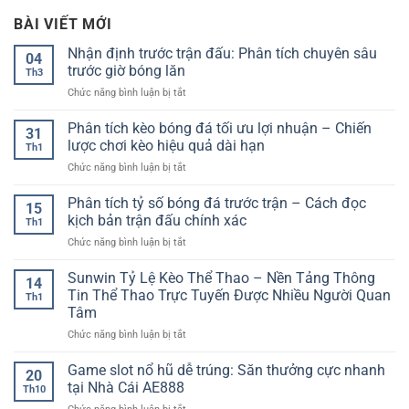
BÀI VIẾT MỚI
Nhận định trước trận đấu: Phân tích chuyên sâu
04
trước giờ bóng lăn
Th3
ở
Chức năng bình luận bị tắt
Nhận
định
Phân tích kèo bóng đá tối ưu lợi nhuận – Chiến
31
trước
lược chơi kèo hiệu quả dài hạn
Th1
trận
ở
Chức năng bình luận bị tắt
đấu:
Phân
Phân
tích
Phân tích tỷ số bóng đá trước trận – Cách đọc
tích
15
kèo
chuyên
kịch bản trận đấu chính xác
Th1
bóng
sâu
ở
Chức năng bình luận bị tắt
đá
trước
Phân
tối
giờ
tích
Sunwin Tỷ Lệ Kèo Thể Thao – Nền Tảng Thông
ưu
bóng
14
tỷ
lợi
Tin Thể Thao Trực Tuyến Được Nhiều Người Quan
lăn
Th1
số
nhuận
Tâm
bóng
–
ở
Chức năng bình luận bị tắt
đá
Chiến
Sunwin
trước
lược
Tỷ
trận
Game slot nổ hũ dễ trúng: Săn thưởng cực nhanh
chơi
20
Lệ
–
kèo
tại Nhà Cái AE888
Th10
Kèo
Cách
hiệu
ở