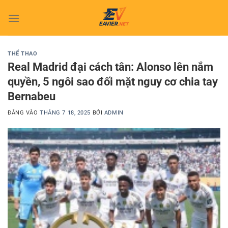
Bỏ
qua
nội
dung
THỂ THAO
Real Madrid đại cách tân: Alonso lên nắm
quyền, 5 ngôi sao đối mặt nguy cơ chia tay
Bernabeu
ĐĂNG VÀO
THÁNG 7 18, 2025
BỞI
ADMIN