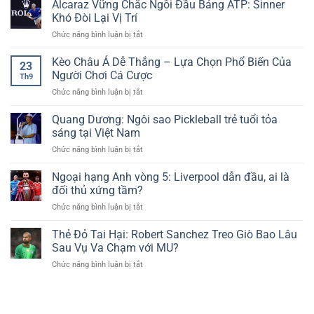
Áo
Alcaraz Vững Chắc Ngôi Đầu Bảng ATP: Sinner
Khởi
Thống
Ngắn
Tạo,
Khó Đòi Lại Vị Trí
Hấp
Pickleball:
Giành
Dẫn
ở
Chức năng bình luận bị tắt
Tranh
Vé
Cùng
Alcaraz
Cãi
Vào
Cakhia
Vững
Kèo Châu Á Dễ Thắng – Lựa Chọn Phổ Biến Của
Nảy
Vòng
23
TV
Chắc
Lửa
Người Chơi Cá Cược
4
Th9
Ngôi
Về
ở
Chức năng bình luận bị tắt
Đầu
Trang
Kèo
Bảng
Phục
Châu
Quang Dương: Ngôi sao Pickleball trẻ tuổi tỏa
ATP:
Thể
Á
Sinner
sáng tại Việt Nam
Thao
Dễ
Khó
ở
Chức năng bình luận bị tắt
Thắng
Đòi
Quang
–
Lại
Dương:
Ngoại hạng Anh vòng 5: Liverpool dẫn đầu, ai là
Lựa
Vị
Ngôi
Chọn
đối thủ xứng tầm?
Trí
sao
Phổ
ở
Chức năng bình luận bị tắt
Pickleball
Biến
Ngoại
trẻ
Của
hạng
Thẻ Đỏ Tai Hại: Robert Sanchez Treo Giò Bao Lâu
tuổi
Người
Anh
tỏa
Sau Vụ Va Chạm với MU?
Chơi
vòng
sáng
Cá
ở
Chức năng bình luận bị tắt
5:
tại
Cược
Thẻ
Liverpool
Việt
Đỏ
dẫn
Nam
Tai
đầu,
Hại:
ai