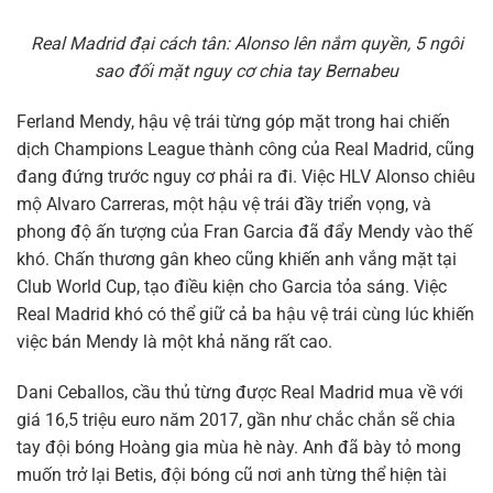
Real Madrid đại cách tân: Alonso lên nắm quyền, 5 ngôi
sao đối mặt nguy cơ chia tay Bernabeu
Ferland Mendy, hậu vệ trái từng góp mặt trong hai chiến
dịch Champions League thành công của Real Madrid, cũng
đang đứng trước nguy cơ phải ra đi. Việc HLV Alonso chiêu
mộ Alvaro Carreras, một hậu vệ trái đầy triển vọng, và
phong độ ấn tượng của Fran Garcia đã đẩy Mendy vào thế
khó. Chấn thương gân kheo cũng khiến anh vắng mặt tại
Club World Cup, tạo điều kiện cho Garcia tỏa sáng. Việc
Real Madrid khó có thể giữ cả ba hậu vệ trái cùng lúc khiến
việc bán Mendy là một khả năng rất cao.
Dani Ceballos, cầu thủ từng được Real Madrid mua về với
giá 16,5 triệu euro năm 2017, gần như chắc chắn sẽ chia
tay đội bóng Hoàng gia mùa hè này. Anh đã bày tỏ mong
muốn trở lại Betis, đội bóng cũ nơi anh từng thể hiện tài