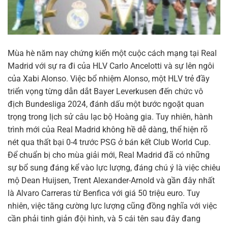
Mùa hè năm nay chứng kiến một cuộc cách mạng tại Real
Madrid với sự ra đi của HLV Carlo Ancelotti và sự lên ngôi
của Xabi Alonso. Việc bổ nhiệm Alonso, một HLV trẻ đầy
triển vọng từng dẫn dắt Bayer Leverkusen đến chức vô
địch Bundesliga 2024, đánh dấu một bước ngoặt quan
trọng trong lịch sử câu lạc bộ Hoàng gia. Tuy nhiên, hành
trình mới của Real Madrid không hề dễ dàng, thể hiện rõ
nét qua thất bại 0-4 trước PSG ở bán kết Club World Cup.
Để chuẩn bị cho mùa giải mới, Real Madrid đã có những
sự bổ sung đáng kể vào lực lượng, đáng chú ý là việc chiêu
mộ Dean Huijsen, Trent Alexander-Arnold và gần đây nhất
là Alvaro Carreras từ Benfica với giá 50 triệu euro. Tuy
nhiên, việc tăng cường lực lượng cũng đồng nghĩa với việc
cần phải tinh giản đội hình, và 5 cái tên sau đây đang