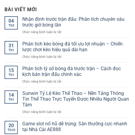
BÀI VIẾT MỚI
Nhận định trước trận đấu: Phân tích chuyên sâu
04
trước giờ bóng lăn
Th3
ở
Chức năng bình luận bị tắt
Nhận
định
Phân tích kèo bóng đá tối ưu lợi nhuận – Chiến
31
trước
lược chơi kèo hiệu quả dài hạn
Th1
trận
ở
Chức năng bình luận bị tắt
đấu:
Phân
Phân
tích
Phân tích tỷ số bóng đá trước trận – Cách đọc
tích
15
kèo
chuyên
kịch bản trận đấu chính xác
Th1
bóng
sâu
ở
Chức năng bình luận bị tắt
đá
trước
Phân
tối
giờ
tích
Sunwin Tỷ Lệ Kèo Thể Thao – Nền Tảng Thông
ưu
bóng
14
tỷ
lợi
Tin Thể Thao Trực Tuyến Được Nhiều Người Quan
lăn
Th1
số
nhuận
Tâm
bóng
–
ở
Chức năng bình luận bị tắt
đá
Chiến
Sunwin
trước
lược
Tỷ
trận
Game slot nổ hũ dễ trúng: Săn thưởng cực nhanh
chơi
20
Lệ
–
kèo
tại Nhà Cái AE888
Th10
Kèo
Cách
hiệu