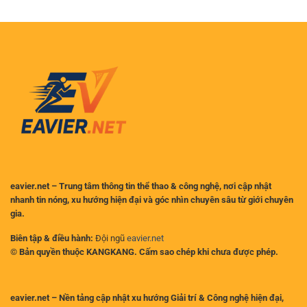
Robert
là
Sanchez
đối
Treo
thủ
Giò
xứng
Bao
tầm?
Lâu
Sau
Vụ
Va
Chạm
với
MU?
eavier.net – Trung tâm thông tin thể thao & công nghệ, nơi cập nhật
nhanh tin nóng, xu hướng hiện đại và góc nhìn chuyên sâu từ giới chuyên
gia.
Biên tập & điều hành:
Đội ngũ
eavier.net
© Bản quyền thuộc KANGKANG. Cấm sao chép khi chưa được phép.
eavier.net – Nền tảng cập nhật xu hướng Giải trí & Công nghệ hiện đại,