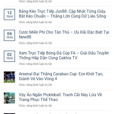
ở
Chức năng bình luận bị tắt
Thể
đọc
quả
Game
Thao
kịch
dài
slot
Bảng Kèo Trực Tiếp Jun88: Cập Nhật Từng Giây,
–
bản
hạn
12
nổ
Nền
trận
Bắt Kèo Chuẩn – Thắng Lớn Cùng Dữ Liệu Sống
Th10
hũ
Tảng
đấu
ở
Chức năng bình luận bị tắt
dễ
Thông
chính
Bảng
trúng:
Tin
xác
Kèo
Cược Miễn Phí Cho Tân Thủ – Ưu Đãi Đặc Biệt Tại
Săn
Thể
04
Trực
thưởng
New88
Thao
Th10
Tiếp
cực
Trực
ở
Chức năng bình luận bị tắt
Jun88:
nhanh
Tuyến
Cược
Cập
tại
Được
Miễn
Xem Trực Tiếp Bóng Đá Cúp FA – Giải Đấu Truyền
Nhật
Nhà
02
Nhiều
Phí
Từng
Thống Hấp Dẫn Cùng Cakhia TV
Cái
Người
Th10
Cho
Giây,
AE888
Quan
ở
Chức năng bình luận bị tắt
Tân
Bắt
Tâm
Xem
Thủ
Kèo
Trực
Arsenal Đại Thắng Carabao Cup: Eze Khởi Tạo,
–
Chuẩn
Tiếp
Ưu
Giành Vé Vào Vòng 4
–
Bóng
Đãi
Thắng
ở
Chức năng bình luận bị tắt
Đá
Đặc
Lớn
Arsenal
Cúp
Biệt
Cùng
Đại
Vây Áo Ngắn Pickleball: Tranh Cãi Nảy Lửa Về
FA
Tại
Dữ
Thắng
–
Trang Phục Thể Thao
New88
Liệu
Carabao
Giải
Sống
ở
Chức năng bình luận bị tắt
Cup:
Đấu
Vây
Eze
Truyền