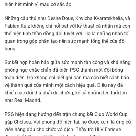
hiến hết mình vì màu cờ sắc áo.
Những cầu thủ như Desire Doue, Khvicha Kvaratskhelia, và
Fabian Ruiz không chỉ nổi bật với kỹ thuật cá nhân mà còn
thể hiện tinh thần đồng đội tuyệt vời. Họ là những nhân tố
quan trọng góp phần tạo nên sức mạnh tổng thể của đội
bóng.
Sự kết hợp hoàn hảo giữa sức mạnh tấn công và khả năng
phòng ngự chắc chắn đã biến PSG thành một đội bóng
toàn diện. Họ không chỉ biết ghi bàn mà còn biết cách bảo
vệ thành quả của mình một cách hiệu quả. Điều này đã
khiến các đối thủ phải dè chừng, kể cả những tên tuổi lớn
như Real Madrid.
PSG hiện đang hướng đến trận chung kết Club World Cup
gặp Chelsea. Với phong độ hiện tại, họ được xem là ứng cử
viên hàng đầu cho chức vô địch. Thầy trò HLV Enrique