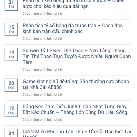
Phân tích kèo bóng đá tối ưu lợi nhuận – Chiến
31
trước
lược chơi kèo hiệu quả dài hạn
Th1
trận
ở
Chức năng bình luận bị tắt
đấu:
Phân
Phân
tích
Phân tích tỷ số bóng đá trước trận – Cách đọc
tích
15
kèo
chuyên
kịch bản trận đấu chính xác
Th1
bóng
sâu
ở
Chức năng bình luận bị tắt
đá
trước
Phân
tối
giờ
tích
Sunwin Tỷ Lệ Kèo Thể Thao – Nền Tảng Thông
ưu
bóng
14
tỷ
lợi
Tin Thể Thao Trực Tuyến Được Nhiều Người Quan
lăn
Th1
số
nhuận
Tâm
bóng
–
ở
Chức năng bình luận bị tắt
đá
Chiến
Sunwin
trước
lược
Tỷ
trận
Game slot nổ hũ dễ trúng: Săn thưởng cực nhanh
chơi
20
Lệ
–
kèo
tại Nhà Cái AE888
Th10
Kèo
Cách
hiệu
ở
Chức năng bình luận bị tắt
Thể
đọc
quả
Game
Thao
kịch
dài
slot
Bảng Kèo Trực Tiếp Jun88: Cập Nhật Từng Giây,
–
bản
hạn
12
nổ
Nền
trận
Bắt Kèo Chuẩn – Thắng Lớn Cùng Dữ Liệu Sống
Th10
hũ
Tảng
đấu
ở
Chức năng bình luận bị tắt
dễ
Thông
chính
Bảng
trúng:
Tin
xác
Kèo
Cược Miễn Phí Cho Tân Thủ – Ưu Đãi Đặc Biệt Tại
Săn
Thể
04
Trực
thưởng
Thao