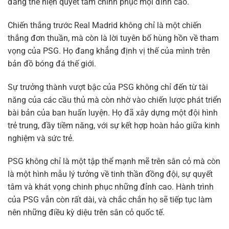
đang thể hiện quyết tâm chinh phục mọi đỉnh cao.
Chiến thắng trước Real Madrid không chỉ là một chiến
thắng đơn thuần, mà còn là lời tuyên bố hùng hồn về tham
vọng của PSG. Họ đang khẳng định vị thế của mình trên
bản đồ bóng đá thế giới.
Sự trưởng thành vượt bậc của PSG không chỉ đến từ tài
năng của các cầu thủ mà còn nhờ vào chiến lược phát triển
bài bản của ban huấn luyện. Họ đã xây dựng một đội hình
trẻ trung, đầy tiềm năng, với sự kết hợp hoàn hảo giữa kinh
nghiệm và sức trẻ.
PSG không chỉ là một tập thể mạnh mẽ trên sân cỏ mà còn
là một hình mẫu lý tưởng về tinh thần đồng đội, sự quyết
tâm và khát vọng chinh phục những đỉnh cao. Hành trình
của PSG vẫn còn rất dài, và chắc chắn họ sẽ tiếp tục làm
nên những điều kỳ diệu trên sân cỏ quốc tế.