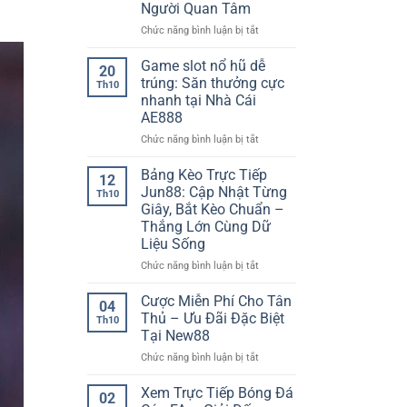
Người Quan Tâm
kèo
trước
hiệu
trận
ở
Chức năng bình luận bị tắt
quả
–
Sunwin
dài
Cách
Tỷ
Game slot nổ hũ dễ
20
hạn
đọc
Lệ
trúng: Săn thưởng cực
Th10
kịch
Kèo
nhanh tại Nhà Cái
bản
Thể
AE888
trận
Thao
đấu
–
ở
Chức năng bình luận bị tắt
chính
Nền
Game
xác
Tảng
slot
Bảng Kèo Trực Tiếp
12
Thông
nổ
Jun88: Cập Nhật Từng
Th10
Tin
hũ
Giây, Bắt Kèo Chuẩn –
Thể
dễ
Thắng Lớn Cùng Dữ
Thao
trúng:
Liệu Sống
Trực
Săn
Tuyến
thưởng
ở
Chức năng bình luận bị tắt
Được
cực
Bảng
Nhiều
nhanh
Kèo
Cược Miễn Phí Cho Tân
04
Người
tại
Trực
Thủ – Ưu Đãi Đặc Biệt
Th10
Quan
Nhà
Tiếp
Tại New88
Tâm
Cái
Jun88:
AE888
ở
Chức năng bình luận bị tắt
Cập
Cược
Nhật
Miễn
Từng
Xem Trực Tiếp Bóng Đá
02
Phí
Giây,