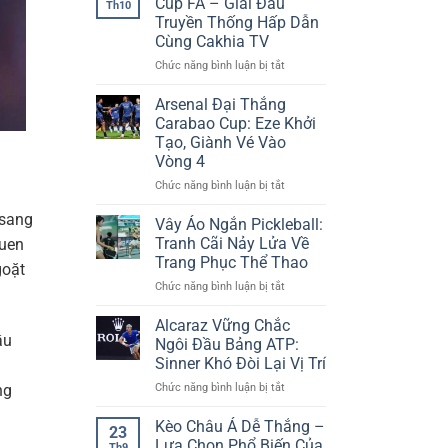
Cúp FA – Giải Đấu
Th10
Cho
Bắt
Truyền Thống Hấp Dẫn
Tân
Kèo
Cùng Cakhia TV
Thủ
Chuẩn
–
–
ở
Chức năng bình luận bị tắt
Ưu
Thắng
Xem
Đãi
Lớn
Trực
Arsenal Đại Thắng
Đặc
Cùng
Tiếp
Carabao Cup: Eze Khởi
Biệt
Dữ
Bóng
Tạo, Giành Vé Vào
Tại
Liệu
Đá
Vòng 4
New88
Sống
Cúp
FA
ở
Chức năng bình luận bị tắt
–
Arsenal
 sang
Giải
Đại
Vây Áo Ngắn Pickleball:
Đấu
Thắng
Tranh Cãi Nảy Lửa Về
quen
Truyền
Carabao
Trang Phục Thể Thao
goặt
Thống
Cup:
Hấp
ở
Chức năng bình luận bị tắt
Eze
Dẫn
Vây
Khởi
Cùng
Áo
Tạo,
Alcaraz Vững Chắc
Cakhia
Ngắn
Giành
ầu
Ngôi Đầu Bảng ATP:
TV
Pickleball:
Vé
Sinner Khó Đòi Lại Vị Trí
Tranh
Vào
ở
Chức năng bình luận bị tắt
Cãi
ng
Vòng
Alcaraz
Nảy
4
Vững
Lửa
Kèo Châu Á Dễ Thắng –
23
Chắc
Về
Lựa Chọn Phổ Biến Của
Th9