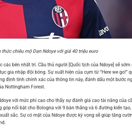
 thức chiêu mộ Dan Ndoye với giá 40 triệu euro
 các bên nhất trí. Cầu thủ người [Quốc tịch của Ndoye] sẽ sớm
ủ tục gia nhập đội bóng. Sự xuất hiện của cụm từ “Here we go!” 
g định tính chính xác của thông tin này, đánh dấu một bước n
ủa Nottingham Forest.
Ndoye với mức phí cao cho thấy sự đánh giá cao tài năng của c
g góp nổi bật cho Bologna với 9 bàn thắng và 6 đường kiến tạo,
i xuất sắc. Sự có mặt của Ndoye được kỳ vọng sẽ giúp tăng cườ
nd.