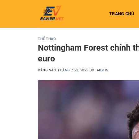
Bỏ
qua
TRANG CHỦ
nội
dung
THỂ THAO
Nottingham Forest chính t
euro
ĐĂNG VÀO
THÁNG 7 29, 2025
BỞI
ADMIN