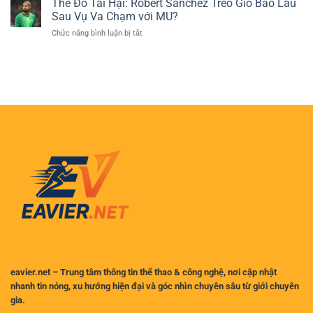
Thẻ Đỏ Tai Hại: Robert Sanchez Treo Giò Bao Lâu
tuổi
Người
Anh
tỏa
Sau Vụ Va Chạm với MU?
Chơi
vòng
sáng
Cá
ở
Chức năng bình luận bị tắt
5:
tại
Cược
Thẻ
Liverpool
Việt
Đỏ
dẫn
Nam
Tai
đầu,
Hại:
ai
Robert
là
Sanchez
đối
Treo
thủ
Giò
xứng
Bao
tầm?
Lâu
Sau
Vụ
Va
Chạm
với
MU?
eavier.net – Trung tâm thông tin thể thao & công nghệ, nơi cập nhật
nhanh tin nóng, xu hướng hiện đại và góc nhìn chuyên sâu từ giới chuyên
gia.