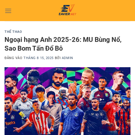
Bỏ
qua
nội
dung
THỂ THAO
Ngoại hạng Anh 2025-26: MU Bùng Nổ,
Sao Bom Tấn Đổ Bô
ĐĂNG VÀO
THÁNG 8 15, 2025
BỞI
ADMIN