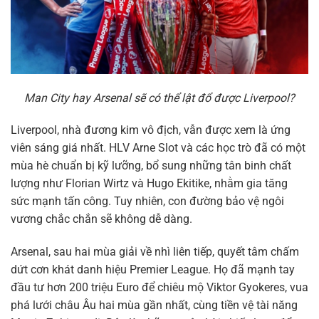
Man City hay Arsenal sẽ có thể lật đổ được Liverpool?
Liverpool, nhà đương kim vô địch, vẫn được xem là ứng
viên sáng giá nhất. HLV Arne Slot và các học trò đã có một
mùa hè chuẩn bị kỹ lưỡng, bổ sung những tân binh chất
lượng như Florian Wirtz và Hugo Ekitike, nhằm gia tăng
sức mạnh tấn công. Tuy nhiên, con đường bảo vệ ngôi
vương chắc chắn sẽ không dễ dàng.
Arsenal, sau hai mùa giải về nhì liên tiếp, quyết tâm chấm
dứt cơn khát danh hiệu Premier League. Họ đã mạnh tay
đầu tư hơn 200 triệu Euro để chiêu mộ Viktor Gyokeres, vua
phá lưới châu Âu hai mùa gần nhất, cùng tiền vệ tài năng