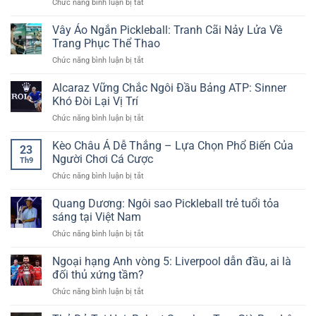
ở
Chức năng bình luận bị tắt
Đá
Đặc
Lớn
Arsenal
Cúp
Biệt
Cùng
Đại
Vây Áo Ngắn Pickleball: Tranh Cãi Nảy Lửa Về
FA
Tại
Dữ
Thắng
–
Trang Phục Thể Thao
New88
Liệu
Carabao
Giải
Sống
ở
Chức năng bình luận bị tắt
Cup:
Đấu
Vây
Eze
Truyền
Áo
Alcaraz Vững Chắc Ngôi Đầu Bảng ATP: Sinner
Khởi
Thống
Ngắn
Tạo,
Khó Đòi Lại Vị Trí
Hấp
Pickleball:
Giành
Dẫn
ở
Chức năng bình luận bị tắt
Tranh
Vé
Cùng
Alcaraz
Cãi
Vào
Cakhia
Vững
Kèo Châu Á Dễ Thắng – Lựa Chọn Phổ Biến Của
Nảy
Vòng
23
TV
Chắc
Lửa
Người Chơi Cá Cược
4
Th9
Ngôi
Về
ở
Chức năng bình luận bị tắt
Đầu
Trang
Kèo
Bảng
Phục
Châu
Quang Dương: Ngôi sao Pickleball trẻ tuổi tỏa
ATP:
Thể
Á
Sinner
sáng tại Việt Nam
Thao
Dễ
Khó
ở
Chức năng bình luận bị tắt
Thắng
Đòi
Quang
–
Lại
Dương:
Ngoại hạng Anh vòng 5: Liverpool dẫn đầu, ai là
Lựa
Vị
Ngôi
Chọn
đối thủ xứng tầm?
Trí
sao
Phổ
ở
Chức năng bình luận bị tắt
Pickleball
Biến
Ngoại
trẻ
Của
hạng