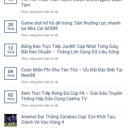
Th1
số
nhuận
Tâm
bóng
–
ở
Chức năng bình luận bị tắt
đá
Chiến
Sunwin
trước
lược
Tỷ
trận
Game slot nổ hũ dễ trúng: Săn thưởng cực nhanh
chơi
20
Lệ
–
kèo
tại Nhà Cái AE888
Th10
Kèo
Cách
hiệu
ở
Chức năng bình luận bị tắt
Thể
đọc
quả
Game
Thao
kịch
dài
slot
Bảng Kèo Trực Tiếp Jun88: Cập Nhật Từng Giây,
–
bản
hạn
12
nổ
Nền
trận
Bắt Kèo Chuẩn – Thắng Lớn Cùng Dữ Liệu Sống
Th10
hũ
Tảng
đấu
ở
Chức năng bình luận bị tắt
dễ
Thông
chính
Bảng
trúng:
Tin
xác
Kèo
Cược Miễn Phí Cho Tân Thủ – Ưu Đãi Đặc Biệt Tại
Săn
Thể
04
Trực
thưởng
New88
Thao
Th10
Tiếp
cực
Trực
ở
Chức năng bình luận bị tắt
Jun88:
nhanh
Tuyến
Cược
Cập
tại
Được
Miễn
Xem Trực Tiếp Bóng Đá Cúp FA – Giải Đấu Truyền
Nhật
Nhà
02
Nhiều
Phí
Từng
Thống Hấp Dẫn Cùng Cakhia TV
Cái
Người
Th10
Cho
Giây,
AE888
Quan
ở
Chức năng bình luận bị tắt
Tân
Bắt
Tâm
Xem
Thủ
Kèo
Trực
Arsenal Đại Thắng Carabao Cup: Eze Khởi Tạo,
–
Chuẩn
Tiếp
Ưu
Giành Vé Vào Vòng 4
–
Bóng
Đãi
Thắng