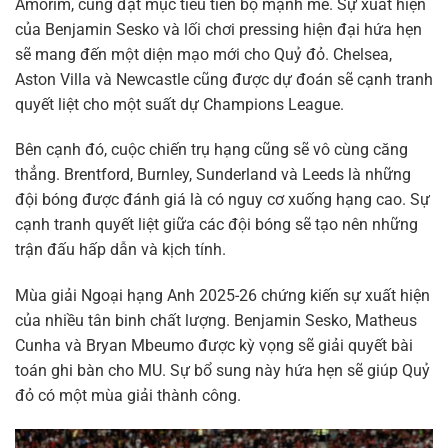
Amorim, cũng đặt mục tiêu tiến bộ mạnh mẽ. Sự xuất hiện
của Benjamin Sesko và lối chơi pressing hiện đại hứa hẹn
sẽ mang đến một diện mạo mới cho Quỷ đỏ. Chelsea,
Aston Villa và Newcastle cũng được dự đoán sẽ cạnh tranh
quyết liệt cho một suất dự Champions League.
Bên cạnh đó, cuộc chiến trụ hạng cũng sẽ vô cùng căng
thẳng. Brentford, Burnley, Sunderland và Leeds là những
đội bóng được đánh giá là có nguy cơ xuống hạng cao. Sự
cạnh tranh quyết liệt giữa các đội bóng sẽ tạo nên những
trận đấu hấp dẫn và kịch tính.
Mùa giải Ngoại hạng Anh 2025-26 chứng kiến sự xuất hiện
của nhiều tân binh chất lượng. Benjamin Sesko, Matheus
Cunha và Bryan Mbeumo được kỳ vọng sẽ giải quyết bài
toán ghi bàn cho MU. Sự bổ sung này hứa hẹn sẽ giúp Quỷ
đỏ có một mùa giải thành công.