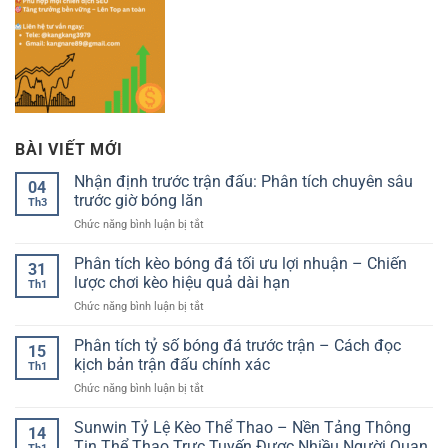
BÀI VIẾT MỚI
Nhận định trước trận đấu: Phân tích chuyên sâu
04
trước giờ bóng lăn
Th3
ở
Chức năng bình luận bị tắt
Nhận
định
Phân tích kèo bóng đá tối ưu lợi nhuận – Chiến
31
trước
lược chơi kèo hiệu quả dài hạn
Th1
trận
ở
Chức năng bình luận bị tắt
đấu:
Phân
Phân
tích
Phân tích tỷ số bóng đá trước trận – Cách đọc
tích
15
kèo
chuyên
kịch bản trận đấu chính xác
Th1
bóng
sâu
ở
Chức năng bình luận bị tắt
đá
trước
Phân
tối
giờ
tích
Sunwin Tỷ Lệ Kèo Thể Thao – Nền Tảng Thông
ưu
bóng
14
tỷ
lợi
Tin Thể Thao Trực Tuyến Được Nhiều Người Quan
lăn