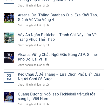
Người
Th10
Cho
Giây,
AE888
Quan
ở
Chức năng bình luận bị tắt
Tân
Bắt
Tâm
Xem
Thủ
Kèo
Trực
Arsenal Đại Thắng Carabao Cup: Eze Khởi Tạo,
–
Chuẩn
Tiếp
Ưu
Giành Vé Vào Vòng 4
–
Bóng
Đãi
Thắng
ở
Chức năng bình luận bị tắt
Đá
Đặc
Lớn
Arsenal
Cúp
Biệt
Cùng
Đại
Vây Áo Ngắn Pickleball: Tranh Cãi Nảy Lửa Về
FA
Tại
Dữ
Thắng
–
Trang Phục Thể Thao
New88
Liệu
Carabao
Giải
Sống
ở
Chức năng bình luận bị tắt
Cup:
Đấu
Vây
Eze
Truyền
Áo
Alcaraz Vững Chắc Ngôi Đầu Bảng ATP: Sinner
Khởi
Thống
Ngắn
Tạo,
Khó Đòi Lại Vị Trí
Hấp
Pickleball:
Giành
Dẫn
ở
Chức năng bình luận bị tắt
Tranh
Vé
Cùng
Alcaraz
Cãi
Vào
Cakhia
Vững
Kèo Châu Á Dễ Thắng – Lựa Chọn Phổ Biến Của
Nảy
Vòng
23
TV
Chắc
Lửa
Người Chơi Cá Cược
4
Th9
Ngôi
Về
ở
Chức năng bình luận bị tắt
Đầu
Trang
Kèo
Bảng
Phục
Châu
Quang Dương: Ngôi sao Pickleball trẻ tuổi tỏa
ATP:
Thể
Á
Sinner
sáng tại Việt Nam
Thao
Dễ
Khó
ở
Chức năng bình luận bị tắt
Thắng
Đòi