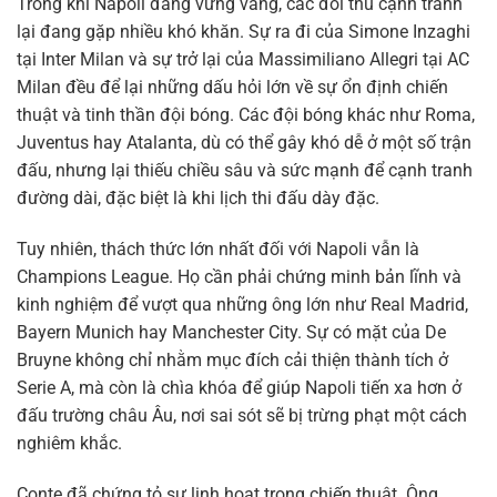
Trong khi Napoli đang vững vàng, các đối thủ cạnh tranh
lại đang gặp nhiều khó khăn. Sự ra đi của Simone Inzaghi
tại Inter Milan và sự trở lại của Massimiliano Allegri tại AC
Milan đều để lại những dấu hỏi lớn về sự ổn định chiến
thuật và tinh thần đội bóng. Các đội bóng khác như Roma,
Juventus hay Atalanta, dù có thể gây khó dễ ở một số trận
đấu, nhưng lại thiếu chiều sâu và sức mạnh để cạnh tranh
đường dài, đặc biệt là khi lịch thi đấu dày đặc.
Tuy nhiên, thách thức lớn nhất đối với Napoli vẫn là
Champions League. Họ cần phải chứng minh bản lĩnh và
kinh nghiệm để vượt qua những ông lớn như Real Madrid,
Bayern Munich hay Manchester City. Sự có mặt của De
Bruyne không chỉ nhằm mục đích cải thiện thành tích ở
Serie A, mà còn là chìa khóa để giúp Napoli tiến xa hơn ở
đấu trường châu Âu, nơi sai sót sẽ bị trừng phạt một cách
nghiêm khắc.
Conte đã chứng tỏ sự linh hoạt trong chiến thuật. Ông