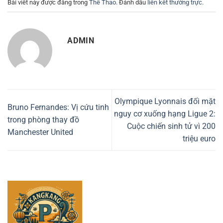
Bài viết này được đăng trong
Thể Thao
. Đánh dấu
liên kết thường trực
.
ADMIN
Olympique Lyonnais đối mặt
Bruno Fernandes: Vị cứu tinh
nguy cơ xuống hạng Ligue 2:
trong phòng thay đồ
Cuộc chiến sinh tử vì 200
Manchester United
triệu euro