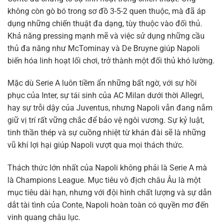
không còn gò bó trong sơ đồ 3-5-2 quen thuộc, mà đã áp
dụng những chiến thuật đa dạng, tùy thuộc vào đối thủ.
Khả năng pressing mạnh mẽ và việc sử dụng những cầu
thủ đa năng như McTominay và De Bruyne giúp Napoli
biến hóa linh hoạt lối chơi, trở thành một đối thủ khó lường.
Mặc dù Serie A luôn tiềm ẩn những bất ngờ, với sự hồi
phục của Inter, sự tái sinh của AC Milan dưới thời Allegri,
hay sự trỗi dậy của Juventus, nhưng Napoli vẫn đang nắm
giữ vị trí rất vững chắc để bảo vệ ngôi vương. Sự kỷ luật,
tinh thần thép và sự cuồng nhiệt từ khán đài sẽ là những
vũ khí lợi hại giúp Napoli vượt qua mọi thách thức.
Thách thức lớn nhất của Napoli không phải là Serie A mà
là Champions League. Mục tiêu vô địch châu Âu là một
mục tiêu dài hạn, nhưng với đội hình chất lượng và sự dẫn
dắt tài tình của Conte, Napoli hoàn toàn có quyền mơ đến
vinh quang châu lục.