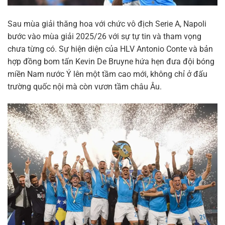
Sau mùa giải thăng hoa với chức vô địch Serie A, Napoli
bước vào mùa giải 2025/26 với sự tự tin và tham vọng
chưa từng có. Sự hiện diện của HLV Antonio Conte và bản
hợp đồng bom tấn Kevin De Bruyne hứa hẹn đưa đội bóng
miền Nam nước Ý lên một tầm cao mới, không chỉ ở đấu
trường quốc nội mà còn vươn tầm châu Âu.