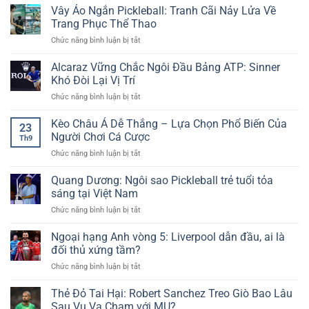
Cùng
Đại
Vây Áo Ngắn Pickleball: Tranh Cãi Nảy Lửa Về
FA
Tại
Dữ
Thắng
–
Trang Phục Thể Thao
New88
Liệu
Carabao
Giải
Sống
ở
Chức năng bình luận bị tắt
Cup:
Đấu
Vây
Eze
Truyền
Áo
Alcaraz Vững Chắc Ngôi Đầu Bảng ATP: Sinner
Khởi
Thống
Ngắn
Tạo,
Khó Đòi Lại Vị Trí
Hấp
Pickleball:
Giành
Dẫn
ở
Chức năng bình luận bị tắt
Tranh
Vé
Cùng
Alcaraz
Cãi
Vào
Cakhia
Vững
Kèo Châu Á Dễ Thắng – Lựa Chọn Phổ Biến Của
Nảy
Vòng
23
TV
Chắc
Lửa
Người Chơi Cá Cược
4
Th9
Ngôi
Về
ở
Chức năng bình luận bị tắt
Đầu
Trang
Kèo
Bảng
Phục
Châu
Quang Dương: Ngôi sao Pickleball trẻ tuổi tỏa
ATP:
Thể
Á
Sinner
sáng tại Việt Nam
Thao
Dễ
Khó
ở
Chức năng bình luận bị tắt
Thắng
Đòi
Quang
–
Lại
Dương:
Ngoại hạng Anh vòng 5: Liverpool dẫn đầu, ai là
Lựa
Vị
Ngôi
Chọn
đối thủ xứng tầm?
Trí
sao
Phổ
ở
Chức năng bình luận bị tắt
Pickleball
Biến
Ngoại
trẻ
Của
hạng
Thẻ Đỏ Tai Hại: Robert Sanchez Treo Giò Bao Lâu
tuổi
Người
Anh
tỏa
Sau Vụ Va Chạm với MU?
Chơi