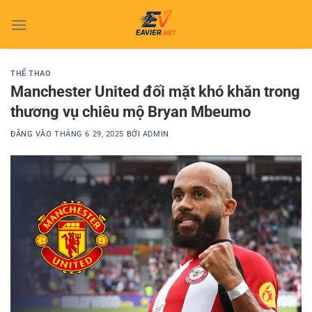
Bỏ
qua
nội
dung
THỂ THAO
Manchester United đối mặt khó khăn trong
thương vụ chiêu mộ Bryan Mbeumo
ĐĂNG VÀO
THÁNG 6 29, 2025
BỞI
ADMIN