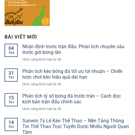
BÀI VIẾT MỚI
Nhận định trước trận đấu: Phân tích chuyên sâu
04
trước giờ bóng lăn
Th3
ở
Chức năng bình luận bị tắt
Nhận
định
Phân tích kèo bóng đá tối ưu lợi nhuận – Chiến
31
trước
lược chơi kèo hiệu quả dài hạn
Th1
trận
ở
Chức năng bình luận bị tắt
đấu:
Phân
Phân
tích
Phân tích tỷ số bóng đá trước trận – Cách đọc
tích
15
kèo
chuyên
kịch bản trận đấu chính xác
Th1
bóng
sâu
ở
Chức năng bình luận bị tắt
đá
trước
Phân
tối
giờ
tích
Sunwin Tỷ Lệ Kèo Thể Thao – Nền Tảng Thông
ưu
bóng
14
tỷ
lợi
Tin Thể Thao Trực Tuyến Được Nhiều Người Quan
lăn
Th1
số
nhuận
Tâm
bóng