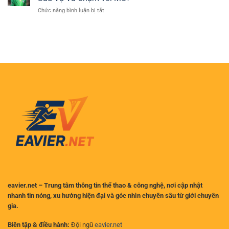
vòng
sáng
Cá
ở
Chức năng bình luận bị tắt
5:
tại
Cược
Thẻ
Liverpool
Việt
Đỏ
dẫn
Nam
Tai
đầu,
Hại:
ai
Robert
là
Sanchez
đối
Treo
thủ
Giò
xứng
Bao
tầm?
Lâu
Sau
Vụ
Va
Chạm
với
MU?
eavier.net – Trung tâm thông tin thể thao & công nghệ, nơi cập nhật
nhanh tin nóng, xu hướng hiện đại và góc nhìn chuyên sâu từ giới chuyên
gia.
Biên tập & điều hành:
Đội ngũ
eavier.net