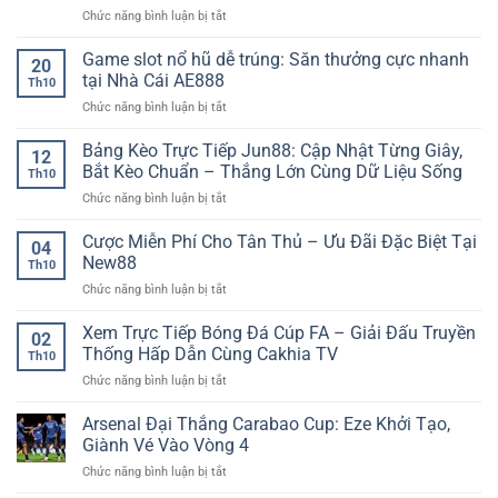
–
ở
Chức năng bình luận bị tắt
đá
Chiến
Sunwin
trước
lược
Tỷ
trận
Game slot nổ hũ dễ trúng: Săn thưởng cực nhanh
chơi
20
Lệ
–
kèo
tại Nhà Cái AE888
Th10
Kèo
Cách
hiệu
ở
Chức năng bình luận bị tắt
Thể
đọc
quả
Game
Thao
kịch
dài
slot
Bảng Kèo Trực Tiếp Jun88: Cập Nhật Từng Giây,
–
bản
hạn
12
nổ
Nền
trận
Bắt Kèo Chuẩn – Thắng Lớn Cùng Dữ Liệu Sống
Th10
hũ
Tảng
đấu
ở
Chức năng bình luận bị tắt
dễ
Thông
chính
Bảng
trúng:
Tin
xác
Kèo
Cược Miễn Phí Cho Tân Thủ – Ưu Đãi Đặc Biệt Tại
Săn
Thể
04
Trực
thưởng
New88
Thao
Th10
Tiếp
cực
Trực
ở
Chức năng bình luận bị tắt
Jun88:
nhanh
Tuyến
Cược
Cập
tại
Được
Miễn
Xem Trực Tiếp Bóng Đá Cúp FA – Giải Đấu Truyền
Nhật
Nhà
02
Nhiều
Phí
Từng
Thống Hấp Dẫn Cùng Cakhia TV
Cái
Người
Th10
Cho
Giây,
AE888
Quan
ở
Chức năng bình luận bị tắt
Tân
Bắt
Tâm
Xem
Thủ
Kèo
Trực
Arsenal Đại Thắng Carabao Cup: Eze Khởi Tạo,
–
Chuẩn
Tiếp
Ưu
Giành Vé Vào Vòng 4
–
Bóng
Đãi
Thắng
ở
Chức năng bình luận bị tắt
Đá
Đặc
Lớn
Arsenal
Cúp
Biệt