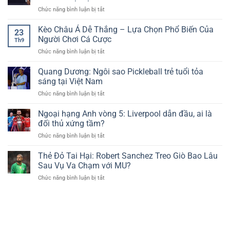
Pickleball:
Giành
Dẫn
ở
Chức năng bình luận bị tắt
Tranh
Vé
Cùng
Alcaraz
Cãi
Vào
Cakhia
Vững
Kèo Châu Á Dễ Thắng – Lựa Chọn Phổ Biến Của
Nảy
Vòng
23
TV
Chắc
Lửa
Người Chơi Cá Cược
4
Th9
Ngôi
Về
ở
Chức năng bình luận bị tắt
Đầu
Trang
Kèo
Bảng
Phục
Châu
Quang Dương: Ngôi sao Pickleball trẻ tuổi tỏa
ATP:
Thể
Á
Sinner
sáng tại Việt Nam
Thao
Dễ
Khó
ở
Chức năng bình luận bị tắt
Thắng
Đòi
Quang
–
Lại
Dương:
Ngoại hạng Anh vòng 5: Liverpool dẫn đầu, ai là
Lựa
Vị
Ngôi
Chọn
đối thủ xứng tầm?
Trí
sao
Phổ
ở
Chức năng bình luận bị tắt
Pickleball
Biến
Ngoại
trẻ
Của
hạng
Thẻ Đỏ Tai Hại: Robert Sanchez Treo Giò Bao Lâu
tuổi
Người
Anh
tỏa
Sau Vụ Va Chạm với MU?
Chơi
vòng
sáng
Cá
ở
Chức năng bình luận bị tắt
5:
tại
Cược
Thẻ
Liverpool
Việt
Đỏ
dẫn
Nam
Tai
đầu,
Hại:
ai
Robert
là
Sanchez