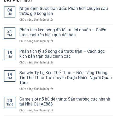
BÀI VIẾT MỚI
Nhận định trước trận đấu: Phân tích chuyên sâu
04
trước giờ bóng lăn
Th3
ở
Chức năng bình luận bị tắt
Nhận
định
Phân tích kèo bóng đá tối ưu lợi nhuận – Chiến
31
trước
lược chơi kèo hiệu quả dài hạn
Th1
trận
ở
Chức năng bình luận bị tắt
đấu:
Phân
Phân
tích
Phân tích tỷ số bóng đá trước trận – Cách đọc
tích
15
kèo
chuyên
kịch bản trận đấu chính xác
Th1
bóng
sâu
ở
Chức năng bình luận bị tắt
đá
trước
Phân
tối
giờ
tích
Sunwin Tỷ Lệ Kèo Thể Thao – Nền Tảng Thông
ưu
bóng
14
tỷ
lợi
Tin Thể Thao Trực Tuyến Được Nhiều Người Quan
lăn
Th1
số
nhuận
Tâm
bóng
–
ở
Chức năng bình luận bị tắt
đá
Chiến
Sunwin
trước
lược
Tỷ
trận
Game slot nổ hũ dễ trúng: Săn thưởng cực nhanh
chơi
20
Lệ
–
kèo
tại Nhà Cái AE888
Th10
Kèo
Cách
hiệu
ở
Chức năng bình luận bị tắt
Thể
đọc
quả
Game
Thao
kịch
dài