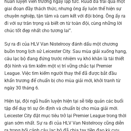
huấn luyện viên trưởng ngay lập tức. Ruud đã trải qua một
giai đoạn đầy thách thức, nhưng ông ấy luôn thể hiện sự
chuyên nghiệp, tận tâm và cam kết với đội bóng. Ông ấy ra
đi với sự trân trọng và biết ơn từ toàn đội, cùng những lời
chúc tốt đẹp nhất cho tương lai”.
Sự ra đi của HLV Van Nistelrooy đánh dấu một chương
buồn trong lịch sử Leicester City. Sau mùa giải xuống hạng,
câu lạc bộ đang đứng trước nhiệm vụ khó khăn là tái thiết
đội hình và tìm kiếm một vị trí vững chắc tại Premier
League. Việc tìm kiếm người thay thế đã được bắt đầu
khẩn trương để chuẩn bị cho mùa giải mới, khởi tranh từ
ngày 30 tháng 6.
Hiện tại, đội ngũ huấn luyện hiện tại sẽ tiếp quản các buổi
tập để duy trì sự ổn định và chuẩn bị cho mùa giải mới.
Leicester City đặt mục tiêu trở lại Premier League trong thời
gian sớm nhất. Sự ra đi của HLV Van Nistelrooy cũng diễn
ra trong bối cảnh câu lạc bộ đã chia tay tiền đạo kỳ cựu