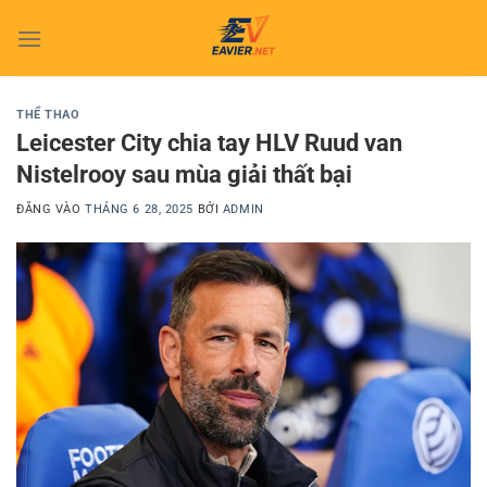
Bỏ
qua
nội
dung
THỂ THAO
Leicester City chia tay HLV Ruud van
Nistelrooy sau mùa giải thất bại
ĐĂNG VÀO
THÁNG 6 28, 2025
BỞI
ADMIN