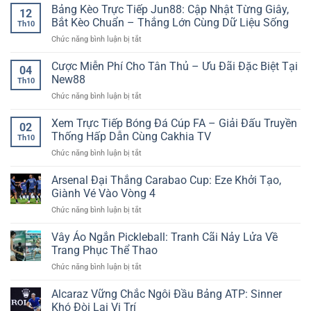
slot
Bảng Kèo Trực Tiếp Jun88: Cập Nhật Từng Giây,
–
bản
hạn
12
nổ
Nền
trận
Bắt Kèo Chuẩn – Thắng Lớn Cùng Dữ Liệu Sống
Th10
hũ
Tảng
đấu
ở
Chức năng bình luận bị tắt
dễ
Thông
chính
Bảng
trúng:
Tin
xác
Kèo
Cược Miễn Phí Cho Tân Thủ – Ưu Đãi Đặc Biệt Tại
Săn
Thể
04
Trực
thưởng
New88
Thao
Th10
Tiếp
cực
Trực
ở
Chức năng bình luận bị tắt
Jun88:
nhanh
Tuyến
Cược
Cập
tại
Được
Miễn
Xem Trực Tiếp Bóng Đá Cúp FA – Giải Đấu Truyền
Nhật
Nhà
02
Nhiều
Phí
Từng
Thống Hấp Dẫn Cùng Cakhia TV
Cái
Người
Th10
Cho
Giây,
AE888
Quan
ở
Chức năng bình luận bị tắt
Tân
Bắt
Tâm
Xem
Thủ
Kèo
Trực
Arsenal Đại Thắng Carabao Cup: Eze Khởi Tạo,
–
Chuẩn
Tiếp
Ưu
Giành Vé Vào Vòng 4
–
Bóng
Đãi
Thắng
ở
Chức năng bình luận bị tắt
Đá
Đặc
Lớn
Arsenal
Cúp
Biệt
Cùng
Đại
Vây Áo Ngắn Pickleball: Tranh Cãi Nảy Lửa Về
FA
Tại
Dữ
Thắng
–
Trang Phục Thể Thao
New88
Liệu
Carabao
Giải
Sống
ở
Chức năng bình luận bị tắt
Cup:
Đấu
Vây
Eze
Truyền
Áo
Alcaraz Vững Chắc Ngôi Đầu Bảng ATP: Sinner
Khởi
Thống
Ngắn
Tạo,
Khó Đòi Lại Vị Trí
Hấp