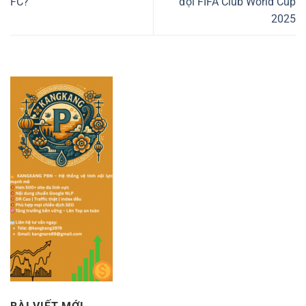
FC?
đội FIFA Club World Cup
2025