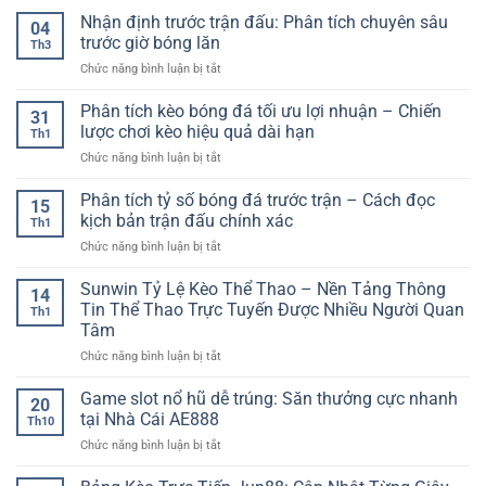
Nhận định trước trận đấu: Phân tích chuyên sâu
04
trước giờ bóng lăn
Th3
ở
Chức năng bình luận bị tắt
Nhận
định
Phân tích kèo bóng đá tối ưu lợi nhuận – Chiến
31
trước
lược chơi kèo hiệu quả dài hạn
Th1
trận
ở
Chức năng bình luận bị tắt
đấu:
Phân
Phân
tích
Phân tích tỷ số bóng đá trước trận – Cách đọc
tích
15
kèo
chuyên
kịch bản trận đấu chính xác
Th1
bóng
sâu
ở
Chức năng bình luận bị tắt
đá
trước
Phân
tối
giờ
tích
Sunwin Tỷ Lệ Kèo Thể Thao – Nền Tảng Thông
ưu
bóng
14
tỷ
lợi
Tin Thể Thao Trực Tuyến Được Nhiều Người Quan
lăn
Th1
số
nhuận
Tâm
bóng
–
ở
Chức năng bình luận bị tắt
đá
Chiến
Sunwin
trước
lược
Tỷ
trận
Game slot nổ hũ dễ trúng: Săn thưởng cực nhanh
chơi
20
Lệ
–
kèo
tại Nhà Cái AE888
Th10
Kèo
Cách
hiệu
ở
Chức năng bình luận bị tắt
Thể
đọc
quả
Game
Thao
kịch
dài
slot
–
bản