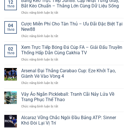
Bảng Kèo Trực Tiếp Jun88: Cập Nhật Từng Giây,
hạn
12
nổ
Nền
trận
Bắt Kèo Chuẩn – Thắng Lớn Cùng Dữ Liệu Sống
Th10
hũ
Tảng
đấu
ở
Chức năng bình luận bị tắt
dễ
Thông
chính
Bảng
trúng:
Tin
xác
Kèo
Cược Miễn Phí Cho Tân Thủ – Ưu Đãi Đặc Biệt Tại
Săn
Thể
04
Trực
thưởng
New88
Thao
Th10
Tiếp
cực
Trực
ở
Chức năng bình luận bị tắt
Jun88:
nhanh
Tuyến
Cược
Cập
tại
Được
Miễn
Xem Trực Tiếp Bóng Đá Cúp FA – Giải Đấu Truyền
Nhật
Nhà
02
Nhiều
Phí
Từng
Thống Hấp Dẫn Cùng Cakhia TV
Cái
Người
Th10
Cho
Giây,
AE888
Quan
ở
Chức năng bình luận bị tắt
Tân
Bắt
Tâm
Xem
Thủ
Kèo
Trực
Arsenal Đại Thắng Carabao Cup: Eze Khởi Tạo,
–
Chuẩn
Tiếp
Ưu
Giành Vé Vào Vòng 4
–
Bóng
Đãi
Thắng
ở
Chức năng bình luận bị tắt
Đá
Đặc
Lớn
Arsenal
Cúp
Biệt
Cùng
Đại
Vây Áo Ngắn Pickleball: Tranh Cãi Nảy Lửa Về
FA
Tại
Dữ
Thắng
–
Trang Phục Thể Thao
New88
Liệu
Carabao
Giải
Sống
ở
Chức năng bình luận bị tắt
Cup:
Đấu
Vây
Eze
Truyền
Áo
Alcaraz Vững Chắc Ngôi Đầu Bảng ATP: Sinner
Khởi
Thống
Ngắn
Tạo,
Khó Đòi Lại Vị Trí
Hấp
Pickleball:
Giành
Dẫn