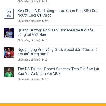
ở
Chức năng bình luận bị tắt
Tranh
Vé
Cùng
Alcaraz
Cãi
Vào
Cakhia
Vững
Kèo Châu Á Dễ Thắng – Lựa Chọn Phổ Biến Của
Nảy
Vòng
23
TV
Chắc
Lửa
Người Chơi Cá Cược
4
Th9
Ngôi
Về
ở
Chức năng bình luận bị tắt
Đầu
Trang
Kèo
Bảng
Phục
Châu
Quang Dương: Ngôi sao Pickleball trẻ tuổi tỏa
ATP:
Thể
Á
Sinner
sáng tại Việt Nam
Thao
Dễ
Khó
ở
Chức năng bình luận bị tắt
Thắng
Đòi
Quang
–
Lại
Dương:
Ngoại hạng Anh vòng 5: Liverpool dẫn đầu, ai là
Lựa
Vị
Ngôi
Chọn
đối thủ xứng tầm?
Trí
sao
Phổ
ở
Chức năng bình luận bị tắt
Pickleball
Biến
Ngoại
trẻ
Của
hạng
Thẻ Đỏ Tai Hại: Robert Sanchez Treo Giò Bao Lâu
tuổi
Người
Anh
tỏa
Sau Vụ Va Chạm với MU?
Chơi
vòng
sáng
Cá
ở
Chức năng bình luận bị tắt
5:
tại
Cược
Thẻ
Liverpool
Việt
Đỏ
dẫn
Nam
Tai
đầu,
Hại:
ai
Robert
là
Sanchez
đối