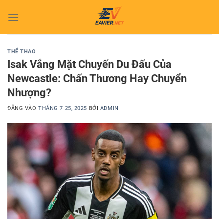
Bỏ
qua
nội
dung
THỂ THAO
Isak Vắng Mặt Chuyến Du Đấu Của
Newcastle: Chấn Thương Hay Chuyển
Nhượng?
ĐĂNG VÀO
THÁNG 7 25, 2025
BỞI
ADMIN