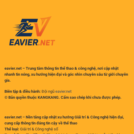
Treo
thủ
Giò
xứng
Bao
tầm?
Lâu
Sau
Vụ
Va
Chạm
với
MU?
eavier.net – Trung tâm thông tin thể thao & công nghệ, nơi cập nhật
nhanh tin nóng, xu hướng hiện đại và góc nhìn chuyên sâu từ giới chuyên
gia.
Biên tập & điều hành:
Đội ngũ
eavier.net
© Bản quyền thuộc KANGKANG. Cấm sao chép khi chưa được phép.
eavier.net – Nền tảng cập nhật xu hướng Giải trí & Công nghệ hiện đại,
cung cấp thông tin đáng tin cậy về thể thao
Thể loại:
Giải trí & Công nghệ số