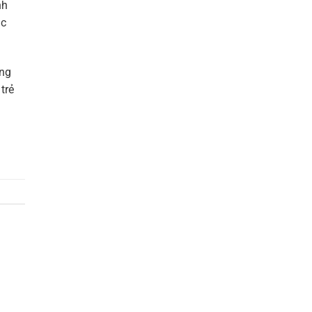
nh
xứng
Sanchez
ắc
tầm?
Treo
Giò
Bao
Lâu
Sau
ứng
Vụ
trẻ
Va
Chạm
với
MU?