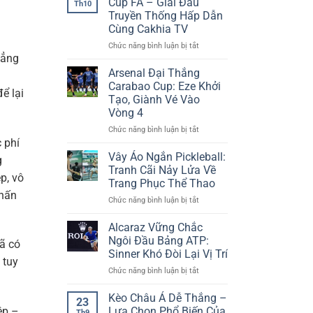
Cúp FA – Giải Đấu
Th10
Cho
Bắt
Truyền Thống Hấp Dẫn
Tân
Kèo
Cùng Cakhia TV
Thủ
Chuẩn
–
–
ở
Chức năng bình luận bị tắt
hẳng
Ưu
Thắng
Xem
Đãi
Lớn
Trực
Arsenal Đại Thắng
n
Đặc
Cùng
Tiếp
Carabao Cup: Eze Khởi
ể lại
Biệt
Dữ
Bóng
Tạo, Giành Vé Vào
Tại
Liệu
Đá
Vòng 4
New88
Sống
Cúp
FA
ở
Chức năng bình luận bị tắt
–
 phí
Arsenal
Giải
Đại
Vây Áo Ngắn Pickleball:
g
Đấu
Thắng
Tranh Cãi Nảy Lửa Về
p, vô
Truyền
Carabao
Trang Phục Thể Thao
Thống
Cup:
chấn
Hấp
ở
Chức năng bình luận bị tắt
Eze
Dẫn
Vây
Khởi
Cùng
Áo
Tạo,
Alcaraz Vững Chắc
Cakhia
Ngắn
Giành
Ngôi Đầu Bảng ATP:
ã có
TV
Pickleball:
Vé
Sinner Khó Đòi Lại Vị Trí
Tranh
Vào
 tuy
ở
Chức năng bình luận bị tắt
Cãi
Vòng
Alcaraz
Nảy
4
Vững
Lửa
Kèo Châu Á Dễ Thắng –
23
Chắc
Về
Lựa Chọn Phổ Biến Của
ệp –
Th9