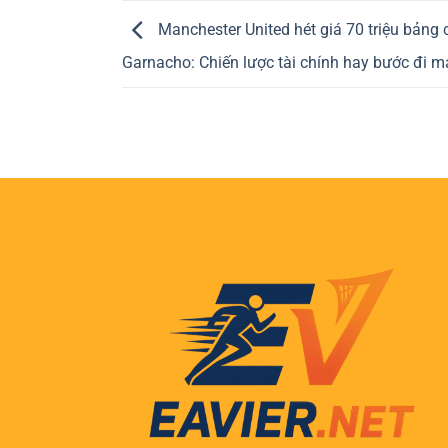
Manchester United hét giá 70 triệu bảng 
Garnacho: Chiến lược tài chính hay bước đi 