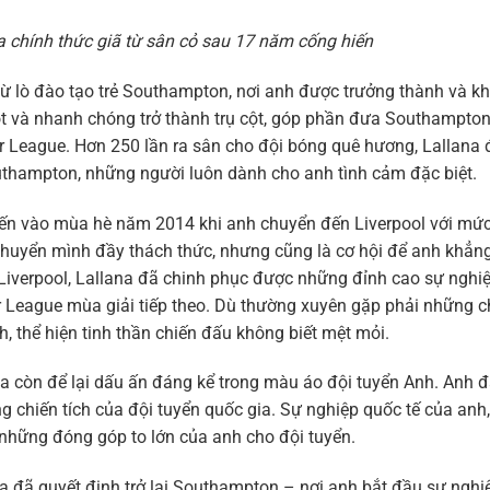
 chính thức giã từ sân cỏ sau 17 năm cống hiến
ừ lò đào tạo trẻ Southampton, nơi anh được trưởng thành và k
ột và nhanh chóng trở thành trụ cột, góp phần đưa Southampto
r League. Hơn 250 lần ra sân cho đội bóng quê hương, Lallana đ
thampton, những người luôn dành cho anh tình cảm đặc biệt.
đến vào mùa hè năm 2014 khi anh chuyển đến Liverpool với mức
chuyển mình đầy thách thức, nhưng cũng là cơ hội để anh khẳn
 Liverpool, Lallana đã chinh phục được những đỉnh cao sự nghiệ
League mùa giải tiếp theo. Dù thường xuyên gặp phải những 
h, thể hiện tinh thần chiến đấu không biết mệt mỏi.
na còn để lại dấu ấn đáng kể trong màu áo đội tuyển Anh. Anh đ
 chiến tích của đội tuyển quốc gia. Sự nghiệp quốc tế của anh,
những đóng góp to lớn của anh cho đội tuyển.
na đã quyết định trở lại Southampton – nơi anh bắt đầu sự nghi