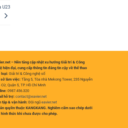
a U23
5
ier.net – Nền tảng cập nhật xu hướng Giải trí & Công
ệ hiện đại, cung cấp thông tin đáng tin cậy về thể thao
 loại:
Giải trí & Công nghệ số
 sở làm việc:
Tầng 5, Tòa nhà Mekong Tower, 235 Nguyễn
 Cừ, Quận 5, TP. Hồ Chí Minh
line:
0987.456.320
il hỗ trợ:
contact@eavier.net
n tập & vận hành:
Đội ngũ
eavier.net
ản quyền thuộc KANGKANG. Nghiêm cấm sao chép dưới
 hình thức khi chưa được cho phép.