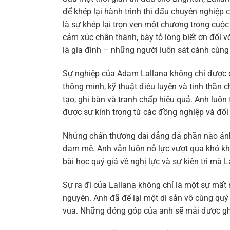
để khép lại hành trình thi đấu chuyên nghiệp c
là sự khép lại trọn vẹn một chương trong cuộc
cảm xúc chân thành, bày tỏ lòng biết ơn đối 
là gia đình – những người luôn sát cánh cùng
Sự nghiệp của Adam Lallana không chỉ được đ
thông minh, kỹ thuật điêu luyện và tinh thần 
tạo, ghi bàn và tranh chấp hiệu quả. Anh luôn
được sự kính trọng từ các đồng nghiệp và đối 
Những chấn thương dai dẳng đã phần nào ảnh
đam mê. Anh vẫn luôn nỗ lực vượt qua khó khă
bài học quý giá về nghị lực và sự kiên trì mà La
Sự ra đi của Lallana không chỉ là một sự mất 
nguyên. Anh đã để lại một di sản vô cùng quý 
vua. Những đóng góp của anh sẽ mãi được ghi