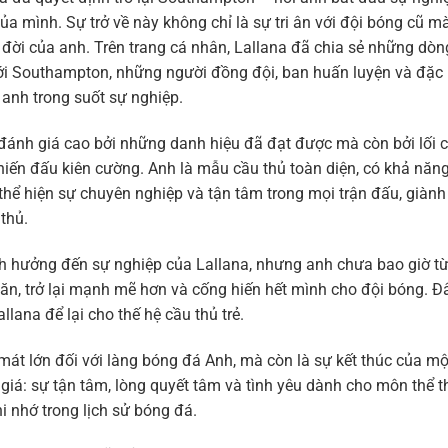
ủa mình. Sự trở về này không chỉ là sự tri ân với đội bóng cũ m
 đời của anh. Trên trang cá nhân, Lallana đã chia sẻ những dòn
với Southampton, những người đồng đội, ban huấn luyện và đặc 
 anh trong suốt sự nghiệp.
ánh giá cao bởi những danh hiệu đã đạt được mà còn bởi lối c
chiến đấu kiên cường. Anh là mẫu cầu thủ toàn diện, có khả năng
 thể hiện sự chuyên nghiệp và tận tâm trong mọi trận đấu, giành
thủ.
 hưởng đến sự nghiệp của Lallana, nhưng anh chưa bao giờ t
n, trở lại mạnh mẽ hơn và cống hiến hết mình cho đội bóng. Đâ
llana để lại cho thế hệ cầu thủ trẻ.
mát lớn đối với làng bóng đá Anh, mà còn là sự kết thúc của mộ
giá: sự tận tâm, lòng quyết tâm và tình yêu dành cho môn thể 
 nhớ trong lịch sử bóng đá.