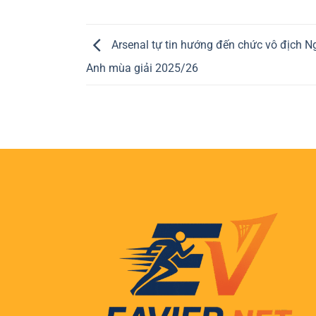
Arsenal tự tin hướng đến chức vô địch N
Anh mùa giải 2025/26