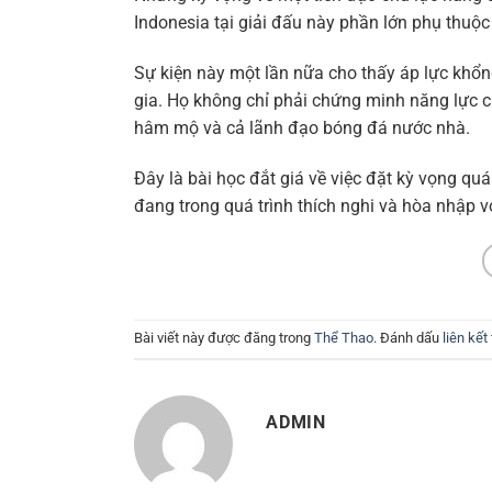
Indonesia tại giải đấu này phần lớn phụ thuộ
Sự kiện này một lần nữa cho thấy áp lực khổn
gia. Họ không chỉ phải chứng minh năng lực 
hâm mộ và cả lãnh đạo bóng đá nước nhà.
Đây là bài học đắt giá về việc đặt kỳ vọng quá 
đang trong quá trình thích nghi và hòa nhập v
Bài viết này được đăng trong
Thể Thao
. Đánh dấu
liên kết
ADMIN