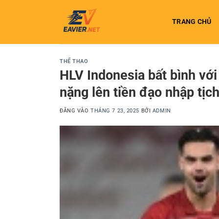
Bỏ
qua
TRANG CHỦ
nội
dung
THỂ THAO
HLV Indonesia bất bình vớ
nặng lên tiền đạo nhập tịc
ĐĂNG VÀO
THÁNG 7 23, 2025
BỞI
ADMIN