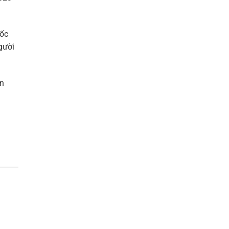
xứng
Sanchez
tầm?
Treo
Giò
uốc
Bao
Lâu
gười
Sau
Vụ
Va
Chạm
òn
với
MU?