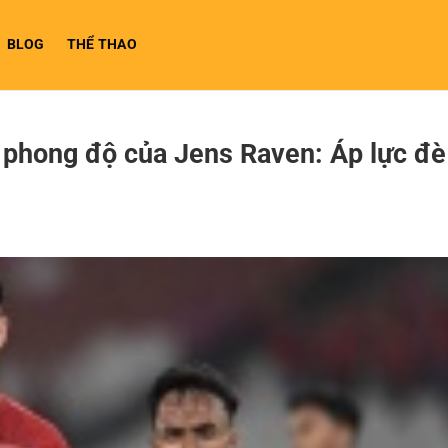
BLOG
THỂ THAO
i phong độ của Jens Raven: Áp lực đè
h