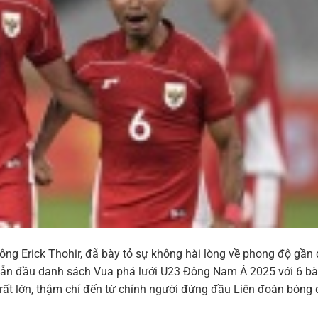
 ông Erick Thohir, đã bày tỏ sự không hài lòng về phong độ gần
 dẫn đầu danh sách Vua phá lưới U23 Đông Nam Á 2025 với 6 b
 rất lớn, thậm chí đến từ chính người đứng đầu Liên đoàn bóng