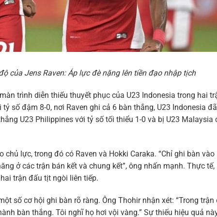
độ của Jens Raven: Áp lực đè nặng lên tiền đạo nhập tịch
àn trình diễn thiếu thuyết phục của U23 Indonesia trong hai tr
i tỷ số đậm 8-0, nơi Raven ghi cả 6 bàn thắng, U23 Indonesia đ
hắng U23 Philippines với tỷ số tối thiểu 1-0 và bị U23 Malaysia
o chủ lực, trong đó có Raven và Hokki Caraka. “Chỉ ghi bàn vào 
ăng ở các trận bán kết và chung kết”, ông nhấn mạnh. Thực tế, 
i trận đấu tịt ngòi liên tiếp.
ột số cơ hội ghi bàn rõ ràng. Ông Thohir nhận xét: “Trong trận
hành bàn thắng. Tôi nghĩ họ hơi vội vàng.” Sự thiếu hiệu quả nà