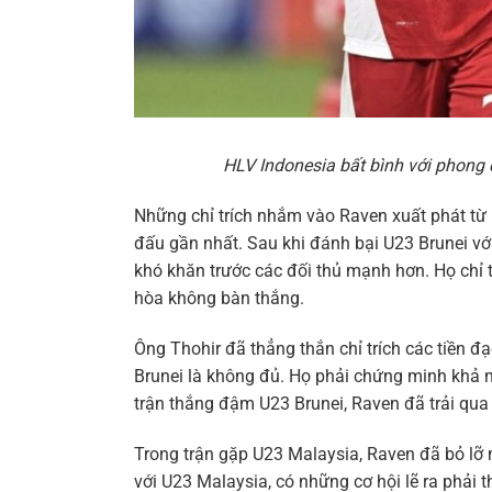
HLV Indonesia bất bình với phong 
Những chỉ trích nhắm vào Raven xuất phát từ m
đấu gần nhất. Sau khi đánh bại U23 Brunei vớ
khó khăn trước các đối thủ mạnh hơn. Họ chỉ t
hòa không bàn thắng.
Ông Thohir đã thẳng thắn chỉ trích các tiền đạ
Brunei là không đủ. Họ phải chứng minh khả n
trận thắng đậm U23 Brunei, Raven đã trải qua ha
Trong trận gặp U23 Malaysia, Raven đã bỏ lỡ m
với U23 Malaysia, có những cơ hội lẽ ra phải t