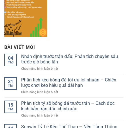
BÀI VIẾT MỚI
Nhận định trước trận đấu: Phân tích chuyên sâu
04
trước giờ bóng lăn
Th3
ở
Chức năng bình luận bị tắt
Nhận
định
Phân tích kèo bóng đá tối ưu lợi nhuận – Chiến
31
trước
lược chơi kèo hiệu quả dài hạn
Th1
trận
ở
Chức năng bình luận bị tắt
đấu:
Phân
Phân
tích
Phân tích tỷ số bóng đá trước trận – Cách đọc
tích
15
kèo
chuyên
kịch bản trận đấu chính xác
Th1
bóng
sâu
ở
Chức năng bình luận bị tắt
đá
trước
Phân
tối
giờ
tích
Sunwin Tỷ Lệ Kèo Thể Thao – Nền Tảng Thông
ưu
bóng