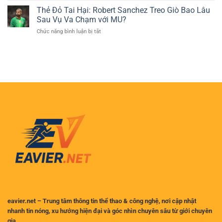
trẻ
Của
hạng
Thẻ Đỏ Tai Hại: Robert Sanchez Treo Giò Bao Lâu
tuổi
Người
Anh
tỏa
Sau Vụ Va Chạm với MU?
Chơi
vòng
sáng
Cá
ở
Chức năng bình luận bị tắt
5:
tại
Cược
Thẻ
Liverpool
Việt
Đỏ
dẫn
Nam
Tai
đầu,
Hại:
ai
Robert
là
Sanchez
đối
Treo
thủ
Giò
xứng
Bao
tầm?
Lâu
Sau
Vụ
Va
Chạm
với
MU?
eavier.net – Trung tâm thông tin thể thao & công nghệ, nơi cập nhật
nhanh tin nóng, xu hướng hiện đại và góc nhìn chuyên sâu từ giới chuyên
gia.