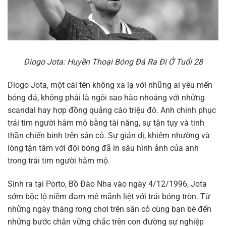
Diogo Jota: Huyền Thoại Bóng Đá Ra Đi Ở Tuổi 28
Diogo Jota, một cái tên không xa lạ với những ai yêu mến
bóng đá, không phải là ngôi sao hào nhoáng với những
scandal hay hợp đồng quảng cáo triệu đô. Anh chinh phục
trái tim người hâm mộ bằng tài năng, sự tận tụy và tinh
thần chiến binh trên sân cỏ. Sự giản dị, khiêm nhường và
lòng tận tâm với đội bóng đã in sâu hình ảnh của anh
trong trái tim người hâm mộ.
Sinh ra tại Porto, Bồ Đào Nha vào ngày 4/12/1996, Jota
sớm bộc lộ niềm đam mê mãnh liệt với trái bóng tròn. Từ
những ngày tháng rong chơi trên sân cỏ cùng bạn bè đến
những bước chân vững chắc trên con đường sự nghiệp