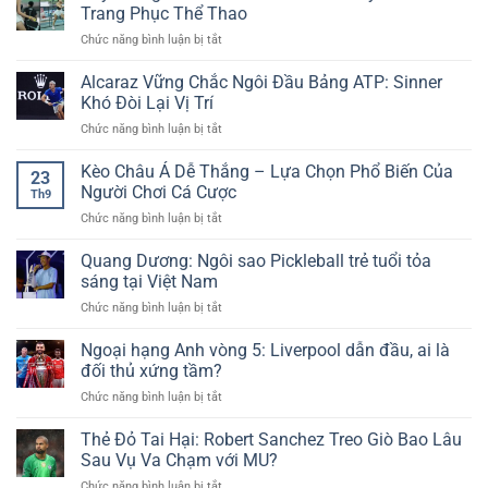
Thắng
–
Trang Phục Thể Thao
New88
Liệu
Carabao
Giải
Sống
ở
Chức năng bình luận bị tắt
Cup:
Đấu
Vây
Eze
Truyền
Áo
Alcaraz Vững Chắc Ngôi Đầu Bảng ATP: Sinner
Khởi
Thống
Ngắn
Tạo,
Khó Đòi Lại Vị Trí
Hấp
Pickleball:
Giành
Dẫn
ở
Chức năng bình luận bị tắt
Tranh
Vé
Cùng
Alcaraz
Cãi
Vào
Cakhia
Vững
Kèo Châu Á Dễ Thắng – Lựa Chọn Phổ Biến Của
Nảy
Vòng
23
TV
Chắc
Lửa
Người Chơi Cá Cược
4
Th9
Ngôi
Về
ở
Chức năng bình luận bị tắt
Đầu
Trang
Kèo
Bảng
Phục
Châu
Quang Dương: Ngôi sao Pickleball trẻ tuổi tỏa
ATP:
Thể
Á
Sinner
sáng tại Việt Nam
Thao
Dễ
Khó
ở
Chức năng bình luận bị tắt
Thắng
Đòi
Quang
–
Lại
Dương:
Ngoại hạng Anh vòng 5: Liverpool dẫn đầu, ai là
Lựa
Vị
Ngôi
Chọn
đối thủ xứng tầm?
Trí
sao
Phổ
ở
Chức năng bình luận bị tắt
Pickleball
Biến
Ngoại
trẻ
Của
hạng
Thẻ Đỏ Tai Hại: Robert Sanchez Treo Giò Bao Lâu
tuổi
Người
Anh
tỏa
Sau Vụ Va Chạm với MU?
Chơi
vòng
sáng
Cá
ở
Chức năng bình luận bị tắt