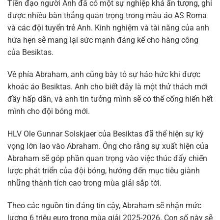
Tiền đạo người Anh đã có một sự nghiệp khá ấn tượng, ghi
được nhiều bàn thắng quan trọng trong màu áo AS Roma
và các đội tuyển trẻ Anh. Kinh nghiệm và tài năng của anh
hứa hẹn sẽ mang lại sức mạnh đáng kể cho hàng công
của Besiktas.
Về phía Abraham, anh cũng bày tỏ sự háo hức khi được
khoác áo Besiktas. Anh cho biết đây là một thử thách mới
đầy hấp dẫn, và anh tin tưởng mình sẽ có thể cống hiến hết
mình cho đội bóng mới.
HLV Ole Gunnar Solskjaer của Besiktas đã thể hiện sự kỳ
vọng lớn lao vào Abraham. Ông cho rằng sự xuất hiện của
Abraham sẽ góp phần quan trọng vào việc thúc đẩy chiến
lược phát triển của đội bóng, hướng đến mục tiêu giành
những thành tích cao trong mùa giải sắp tới.
Theo các nguồn tin đáng tin cậy, Abraham sẽ nhận mức
lương 6 triệu euro trong mùa giải 2025-2026. Con số này sẽ