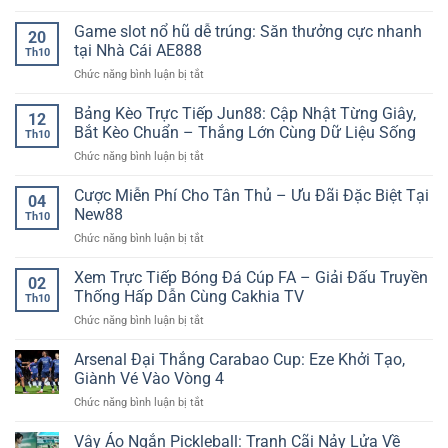
Sunwin
trước
lược
Tỷ
trận
Game slot nổ hũ dễ trúng: Săn thưởng cực nhanh
chơi
20
Lệ
–
kèo
tại Nhà Cái AE888
Th10
Kèo
Cách
hiệu
ở
Chức năng bình luận bị tắt
Thể
đọc
quả
Game
Thao
kịch
dài
slot
Bảng Kèo Trực Tiếp Jun88: Cập Nhật Từng Giây,
–
bản
hạn
12
nổ
Nền
trận
Bắt Kèo Chuẩn – Thắng Lớn Cùng Dữ Liệu Sống
Th10
hũ
Tảng
đấu
ở
Chức năng bình luận bị tắt
dễ
Thông
chính
Bảng
trúng:
Tin
xác
Kèo
Cược Miễn Phí Cho Tân Thủ – Ưu Đãi Đặc Biệt Tại
Săn
Thể
04
Trực
thưởng
New88
Thao
Th10
Tiếp
cực
Trực
ở
Chức năng bình luận bị tắt
Jun88:
nhanh
Tuyến
Cược
Cập
tại
Được
Miễn
Xem Trực Tiếp Bóng Đá Cúp FA – Giải Đấu Truyền
Nhật
Nhà
02
Nhiều
Phí
Từng
Thống Hấp Dẫn Cùng Cakhia TV
Cái
Người
Th10
Cho
Giây,
AE888
Quan
ở
Chức năng bình luận bị tắt
Tân
Bắt
Tâm
Xem
Thủ
Kèo
Trực
Arsenal Đại Thắng Carabao Cup: Eze Khởi Tạo,
–
Chuẩn
Tiếp
Ưu
Giành Vé Vào Vòng 4
–
Bóng
Đãi
Thắng
ở
Chức năng bình luận bị tắt
Đá
Đặc
Lớn
Arsenal
Cúp
Biệt
Cùng
Đại
Vây Áo Ngắn Pickleball: Tranh Cãi Nảy Lửa Về
FA
Tại
Dữ