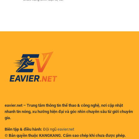
5:
tại
Cược
Thẻ
Liverpool
Việt
Đỏ
dẫn
Nam
Tai
đầu,
Hại:
ai
Robert
là
Sanchez
đối
Treo
thủ
Giò
xứng
Bao
tầm?
Lâu
Sau
Vụ
Va
Chạm
với
MU?
eavier.net – Trung tâm thông tin thể thao & công nghệ, nơi cập nhật
nhanh tin nóng, xu hướng hiện đại và góc nhìn chuyên sâu từ giới chuyên
gia.
Biên tập & điều hành:
Đội ngũ
eavier.net
© Bản quyền thuộc KANGKANG. Cấm sao chép khi chưa được phép.