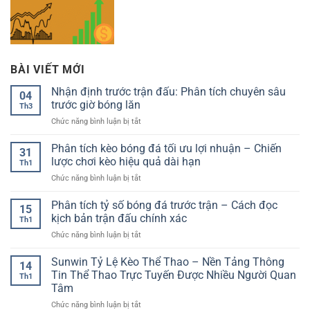
BÀI VIẾT MỚI
Nhận định trước trận đấu: Phân tích chuyên sâu
04
trước giờ bóng lăn
Th3
ở
Chức năng bình luận bị tắt
Nhận
định
Phân tích kèo bóng đá tối ưu lợi nhuận – Chiến
31
trước
lược chơi kèo hiệu quả dài hạn
Th1
trận
ở
Chức năng bình luận bị tắt
đấu:
Phân
Phân
tích
Phân tích tỷ số bóng đá trước trận – Cách đọc
tích
15
kèo
chuyên
kịch bản trận đấu chính xác
Th1
bóng
sâu
ở
Chức năng bình luận bị tắt
đá
trước
Phân
tối
giờ
tích
Sunwin Tỷ Lệ Kèo Thể Thao – Nền Tảng Thông
ưu
bóng
14
tỷ
lợi
Tin Thể Thao Trực Tuyến Được Nhiều Người Quan
lăn
Th1
số
nhuận
Tâm
bóng
–
ở
Chức năng bình luận bị tắt
đá
Chiến