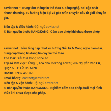
eavier.net – Trung tâm thông tin thể thao & công nghệ, nơi cập nhật
nhanh tin nóng, xu hướng hiện đại và góc nhìn chuyên sâu từ giới chuyên
gia.
Biên tập & điều hành:
Đội ngũ
eavier.net
© Bản quyền thuộc KANGKANG. Cấm sao chép khi chưa được phép.
eavier.net – Nền tảng cập nhật xu hướng Giải trí & Công nghệ hiện đại,
cung cấp thông tin đáng tin cậy về thể thao
Thể loại:
Giải trí & Công nghệ số
Trụ sở làm việc:
Tầng 5, Tòa nhà Mekong Tower, 235 Nguyễn Văn Cừ,
Quận 5, TP. Hồ Chí Minh
Hotline:
0987.456.320
Email hỗ trợ:
contact@eavier.net
Biên tập & vận hành:
Đội ngũ
eavier.net
© Bản quyền thuộc KANGKANG. Nghiêm cấm sao chép dưới mọi hình
thức khi chưa được cho phép.