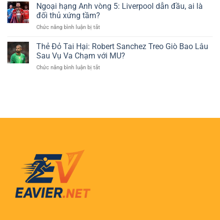
Dương:
Ngoại hạng Anh vòng 5: Liverpool dẫn đầu, ai là
Lựa
Vị
Ngôi
Chọn
đối thủ xứng tầm?
Trí
sao
Phổ
ở
Chức năng bình luận bị tắt
Pickleball
Biến
Ngoại
trẻ
Của
hạng
Thẻ Đỏ Tai Hại: Robert Sanchez Treo Giò Bao Lâu
tuổi
Người
Anh
tỏa
Sau Vụ Va Chạm với MU?
Chơi
vòng
sáng
Cá
ở
Chức năng bình luận bị tắt
5:
tại
Cược
Thẻ
Liverpool
Việt
Đỏ
dẫn
Nam
Tai
đầu,
Hại:
ai
Robert
là
Sanchez
đối
Treo
thủ
Giò
xứng
Bao
tầm?
Lâu
Sau
Vụ
Va
Chạm
với
MU?