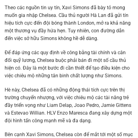
Theo các nguồn tin uy tín, Xavi Simons đã bày tỏ mong
muốn gia nhập Chelsea. Cầu thủ người Hà Lan đã gửi tín
hiệu tích cực đến đội bóng thành London, mở ra khả năng
một thương vụ đầy hứa hẹn. Tuy nhiên, con đường dẫn
đến việc sở hữu Simons không hề dễ dàng.
Để đáp ứng các quy định về công bằng tài chính và cân
đối quỹ lương, Chelsea buộc phải bán đi một số cầu thủ
hiện có. Đây là một bước đi cần thiết để tạo điều kiện cho
việc chiêu mộ những tân binh chất lượng như Simons.
Hè này, Chelsea đã có những động thái tích cực trên thị
trường chuyển nhượng, với việc chiêu mộ các tài năng trẻ
đầy triển vọng như Liam Delap, Joao Pedro, Jamie Gittens
và Estevao Willian. HLV Enzo Maresca đang xây dựng một
đội hình tấn công mạnh mẽ và đa dạng.
Bên cạnh Xavi Simons, Chelsea còn để mắt tới một số mục