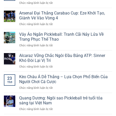
AE888
Quan
ở
Chức năng bình luận bị tắt
Tân
Bắt
Tâm
Xem
Thủ
Kèo
Trực
Arsenal Đại Thắng Carabao Cup: Eze Khởi Tạo,
–
Chuẩn
Tiếp
Ưu
Giành Vé Vào Vòng 4
–
Bóng
Đãi
Thắng
ở
Chức năng bình luận bị tắt
Đá
Đặc
Lớn
Arsenal
Cúp
Biệt
Cùng
Đại
Vây Áo Ngắn Pickleball: Tranh Cãi Nảy Lửa Về
FA
Tại
Dữ
Thắng
–
Trang Phục Thể Thao
New88
Liệu
Carabao
Giải
Sống
ở
Chức năng bình luận bị tắt
Cup:
Đấu
Vây
Eze
Truyền
Áo
Alcaraz Vững Chắc Ngôi Đầu Bảng ATP: Sinner
Khởi
Thống
Ngắn
Tạo,
Khó Đòi Lại Vị Trí
Hấp
Pickleball:
Giành
Dẫn
ở
Chức năng bình luận bị tắt
Tranh
Vé
Cùng
Alcaraz
Cãi
Vào
Cakhia
Vững
Kèo Châu Á Dễ Thắng – Lựa Chọn Phổ Biến Của
Nảy
Vòng
23
TV
Chắc
Lửa
Người Chơi Cá Cược
4
Th9
Ngôi
Về
ở
Chức năng bình luận bị tắt
Đầu
Trang
Kèo
Bảng
Phục
Châu
Quang Dương: Ngôi sao Pickleball trẻ tuổi tỏa
ATP:
Thể
Á
Sinner
sáng tại Việt Nam
Thao
Dễ
Khó
ở
Chức năng bình luận bị tắt
Thắng
Đòi
Quang
–
Lại