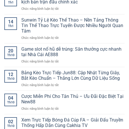
chuyên
kịch bản trận đấu chính xác
Th1
bóng
sâu
ở
Chức năng bình luận bị tắt
đá
trước
Phân
tối
giờ
tích
Sunwin Tỷ Lệ Kèo Thể Thao – Nền Tảng Thông
ưu
bóng
14
tỷ
lợi
Tin Thể Thao Trực Tuyến Được Nhiều Người Quan
lăn
Th1
số
nhuận
Tâm
bóng
–
ở
Chức năng bình luận bị tắt
đá
Chiến
Sunwin
trước
lược
Tỷ
trận
Game slot nổ hũ dễ trúng: Săn thưởng cực nhanh
chơi
20
Lệ
–
kèo
tại Nhà Cái AE888
Th10
Kèo
Cách
hiệu
ở
Chức năng bình luận bị tắt
Thể
đọc
quả
Game
Thao
kịch
dài
slot
Bảng Kèo Trực Tiếp Jun88: Cập Nhật Từng Giây,
–
bản
hạn
12
nổ
Nền
trận
Bắt Kèo Chuẩn – Thắng Lớn Cùng Dữ Liệu Sống
Th10
hũ
Tảng
đấu
ở
Chức năng bình luận bị tắt
dễ
Thông
chính
Bảng
trúng:
Tin
xác
Kèo
Cược Miễn Phí Cho Tân Thủ – Ưu Đãi Đặc Biệt Tại
Săn
Thể
04
Trực
thưởng
New88
Thao
Th10
Tiếp
cực
Trực
ở
Chức năng bình luận bị tắt
Jun88:
nhanh
Tuyến
Cược
Cập
tại
Được
Miễn
Xem Trực Tiếp Bóng Đá Cúp FA – Giải Đấu Truyền
Nhật
Nhà
02
Nhiều
Phí
Từng
Thống Hấp Dẫn Cùng Cakhia TV
Cái
Người
Th10
Cho
Giây,