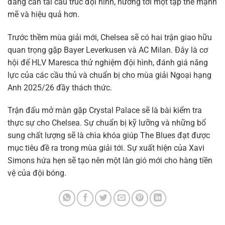
đang cần tái cấu trúc đội hình, hướng tới một tập thể mạnh
mẽ và hiệu quả hơn.
Trước thềm mùa giải mới, Chelsea sẽ có hai trận giao hữu
quan trọng gặp Bayer Leverkusen và AC Milan. Đây là cơ
hội để HLV Maresca thử nghiệm đội hình, đánh giá năng
lực của các cầu thủ và chuẩn bị cho mùa giải Ngoại hạng
Anh 2025/26 đầy thách thức.
Trận đấu mở màn gặp Crystal Palace sẽ là bài kiểm tra
thực sự cho Chelsea. Sự chuẩn bị kỹ lưỡng và những bổ
sung chất lượng sẽ là chìa khóa giúp The Blues đạt được
mục tiêu đề ra trong mùa giải tới. Sự xuất hiện của Xavi
Simons hứa hẹn sẽ tạo nên một làn gió mới cho hàng tiền
vệ của đội bóng.