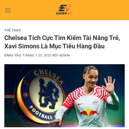
Bỏ
qua
nội
dung
THỂ THAO
Chelsea Tích Cực Tìm Kiếm Tài Năng Trẻ,
Xavi Simons Là Mục Tiêu Hàng Đầu
ĐĂNG VÀO
THÁNG 7 23, 2025
BỞI
ADMIN