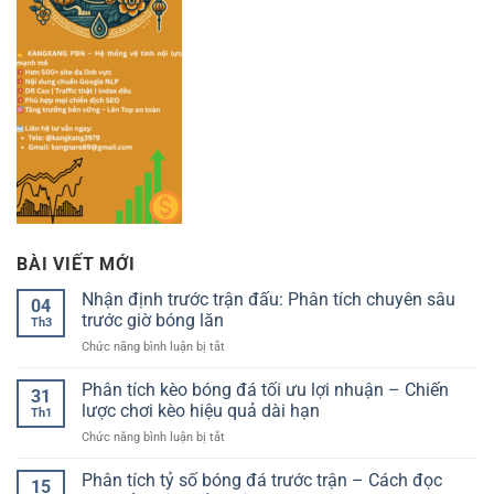
BÀI VIẾT MỚI
Nhận định trước trận đấu: Phân tích chuyên sâu
04
trước giờ bóng lăn
Th3
ở
Chức năng bình luận bị tắt
Nhận
định
Phân tích kèo bóng đá tối ưu lợi nhuận – Chiến
31
trước
lược chơi kèo hiệu quả dài hạn
Th1
trận
ở
Chức năng bình luận bị tắt
đấu:
Phân
Phân
tích
Phân tích tỷ số bóng đá trước trận – Cách đọc
tích
15
kèo