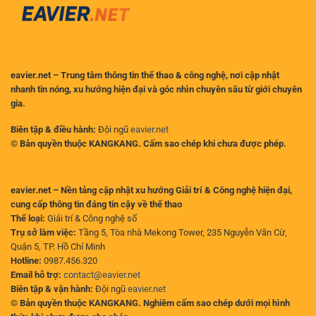
Chạm
với
MU?
eavier.net – Trung tâm thông tin thể thao & công nghệ, nơi cập nhật
nhanh tin nóng, xu hướng hiện đại và góc nhìn chuyên sâu từ giới chuyên
gia.
Biên tập & điều hành:
Đội ngũ
eavier.net
© Bản quyền thuộc KANGKANG. Cấm sao chép khi chưa được phép.
eavier.net – Nền tảng cập nhật xu hướng Giải trí & Công nghệ hiện đại,
cung cấp thông tin đáng tin cậy về thể thao
Thể loại:
Giải trí & Công nghệ số
Trụ sở làm việc:
Tầng 5, Tòa nhà Mekong Tower, 235 Nguyễn Văn Cừ,
Quận 5, TP. Hồ Chí Minh
Hotline:
0987.456.320
Email hỗ trợ:
contact@eavier.net
Biên tập & vận hành:
Đội ngũ
eavier.net
© Bản quyền thuộc KANGKANG. Nghiêm cấm sao chép dưới mọi hình