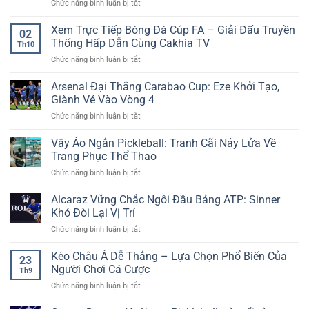
ở
Chức năng bình luận bị tắt
Jun88:
nhanh
Tuyến
Cược
Cập
tại
Được
Miễn
Xem Trực Tiếp Bóng Đá Cúp FA – Giải Đấu Truyền
Nhật
Nhà
02
Nhiều
Phí
Từng
Thống Hấp Dẫn Cùng Cakhia TV
Cái
Người
Th10
Cho
Giây,
AE888
Quan
ở
Chức năng bình luận bị tắt
Tân
Bắt
Tâm
Xem
Thủ
Kèo
Trực
Arsenal Đại Thắng Carabao Cup: Eze Khởi Tạo,
–
Chuẩn
Tiếp
Ưu
Giành Vé Vào Vòng 4
–
Bóng
Đãi
Thắng
ở
Chức năng bình luận bị tắt
Đá
Đặc
Lớn
Arsenal
Cúp
Biệt
Cùng
Đại
Vây Áo Ngắn Pickleball: Tranh Cãi Nảy Lửa Về
FA
Tại
Dữ
Thắng
–
Trang Phục Thể Thao
New88
Liệu
Carabao
Giải
Sống
ở
Chức năng bình luận bị tắt
Cup:
Đấu
Vây
Eze
Truyền
Áo
Alcaraz Vững Chắc Ngôi Đầu Bảng ATP: Sinner
Khởi
Thống
Ngắn
Tạo,
Khó Đòi Lại Vị Trí
Hấp
Pickleball:
Giành
Dẫn
ở
Chức năng bình luận bị tắt
Tranh
Vé
Cùng
Alcaraz
Cãi
Vào
Cakhia
Vững
Kèo Châu Á Dễ Thắng – Lựa Chọn Phổ Biến Của
Nảy
Vòng
23
TV
Chắc
Lửa
Người Chơi Cá Cược
4
Th9
Ngôi
Về
ở
Chức năng bình luận bị tắt
Đầu
Trang
Kèo
Bảng
Phục
Châu