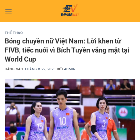
Bỏ
qua
nội
dung
THỂ THAO
Bóng chuyền nữ Việt Nam: Lời khen từ
FIVB, tiếc nuối vì Bích Tuyền vắng mặt tại
World Cup
ĐĂNG VÀO
THÁNG 8 22, 2025
BỞI
ADMIN