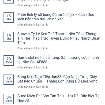
Th1
trận
ở
Chức năng bình luận bị tắt
đấu:
Phân
Phân
tích
Phân tích tỷ số bóng đá trước trận – Cách đọc
tích
15
kèo
chuyên
kịch bản trận đấu chính xác
Th1
bóng
sâu
ở
Chức năng bình luận bị tắt
đá
trước
Phân
tối
giờ
tích
Sunwin Tỷ Lệ Kèo Thể Thao – Nền Tảng Thông
ưu
bóng
14
tỷ
lợi
Tin Thể Thao Trực Tuyến Được Nhiều Người Quan
lăn
Th1
số
nhuận
Tâm
bóng
–
ở
Chức năng bình luận bị tắt
đá
Chiến
Sunwin
trước
lược
Tỷ
trận
Game slot nổ hũ dễ trúng: Săn thưởng cực nhanh
chơi
20
Lệ
–
kèo
tại Nhà Cái AE888
Th10
Kèo
Cách
hiệu
ở
Chức năng bình luận bị tắt
Thể
đọc
quả
Game
Thao
kịch
dài
slot
Bảng Kèo Trực Tiếp Jun88: Cập Nhật Từng Giây,
–
bản
hạn
12
nổ
Nền
trận
Bắt Kèo Chuẩn – Thắng Lớn Cùng Dữ Liệu Sống
Th10
hũ
Tảng
đấu
ở
Chức năng bình luận bị tắt
dễ
Thông
chính
Bảng
trúng:
Tin
xác
Kèo
Cược Miễn Phí Cho Tân Thủ – Ưu Đãi Đặc Biệt Tại
Săn
Thể
04
Trực
thưởng
New88
Thao
Th10
Tiếp
cực
Trực