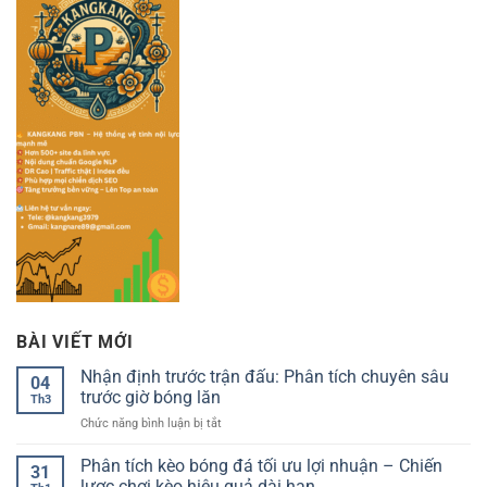
BÀI VIẾT MỚI
Nhận định trước trận đấu: Phân tích chuyên sâu
04
trước giờ bóng lăn
Th3
ở
Chức năng bình luận bị tắt
Nhận
định
Phân tích kèo bóng đá tối ưu lợi nhuận – Chiến
31
trước
lược chơi kèo hiệu quả dài hạn