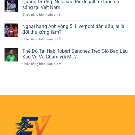
Quang Dương: Ngôi sao Pickleball trẻ tuổi tỏa
ATP:
Thể
Á
Sinner
sáng tại Việt Nam
Thao
Dễ
Khó
ở
Chức năng bình luận bị tắt
Thắng
Đòi
Quang
–
Lại
Dương:
Ngoại hạng Anh vòng 5: Liverpool dẫn đầu, ai là
Lựa
Vị
Ngôi
Chọn
đối thủ xứng tầm?
Trí
sao
Phổ
ở
Chức năng bình luận bị tắt
Pickleball
Biến
Ngoại
trẻ
Của
hạng
Thẻ Đỏ Tai Hại: Robert Sanchez Treo Giò Bao Lâu
tuổi
Người
Anh
tỏa
Sau Vụ Va Chạm với MU?
Chơi
vòng
sáng
Cá
ở
Chức năng bình luận bị tắt
5:
tại
Cược
Thẻ
Liverpool
Việt
Đỏ
dẫn
Nam
Tai
đầu,
Hại:
ai
Robert
là
Sanchez
đối
Treo
thủ
Giò
xứng
Bao
tầm?
Lâu
Sau
Vụ
Va