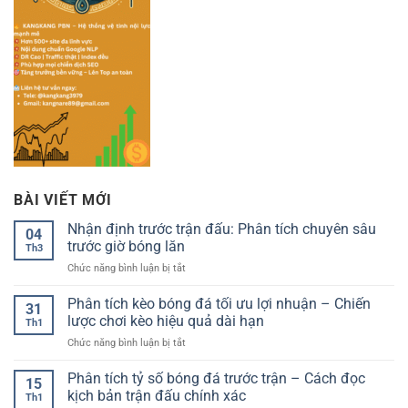
BÀI VIẾT MỚI
Nhận định trước trận đấu: Phân tích chuyên sâu
04
trước giờ bóng lăn
Th3
ở
Chức năng bình luận bị tắt
Nhận
định
Phân tích kèo bóng đá tối ưu lợi nhuận – Chiến
31
trước
lược chơi kèo hiệu quả dài hạn
Th1
trận
ở
Chức năng bình luận bị tắt
đấu:
Phân
Phân
tích
Phân tích tỷ số bóng đá trước trận – Cách đọc
tích
15
kèo
chuyên
kịch bản trận đấu chính xác
Th1
bóng
sâu