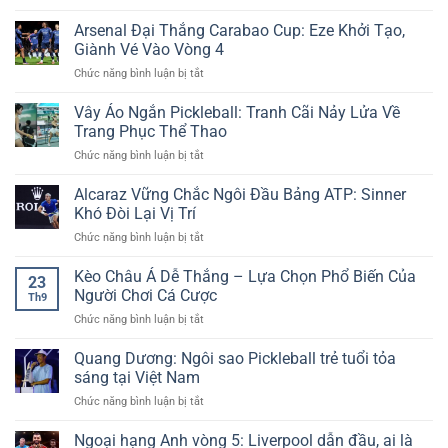
Tâm
Xem
Thủ
Kèo
Trực
Arsenal Đại Thắng Carabao Cup: Eze Khởi Tạo,
–
Chuẩn
Tiếp
Ưu
Giành Vé Vào Vòng 4
–
Bóng
Đãi
Thắng
ở
Chức năng bình luận bị tắt
Đá
Đặc
Lớn
Arsenal
Cúp
Biệt
Cùng
Đại
Vây Áo Ngắn Pickleball: Tranh Cãi Nảy Lửa Về
FA
Tại
Dữ
Thắng
–
Trang Phục Thể Thao
New88
Liệu
Carabao
Giải
Sống
ở
Chức năng bình luận bị tắt
Cup:
Đấu
Vây
Eze
Truyền
Áo
Alcaraz Vững Chắc Ngôi Đầu Bảng ATP: Sinner
Khởi
Thống
Ngắn
Tạo,
Khó Đòi Lại Vị Trí
Hấp
Pickleball:
Giành
Dẫn
ở
Chức năng bình luận bị tắt
Tranh
Vé
Cùng
Alcaraz
Cãi
Vào
Cakhia
Vững
Kèo Châu Á Dễ Thắng – Lựa Chọn Phổ Biến Của
Nảy
Vòng
23
TV
Chắc
Lửa
Người Chơi Cá Cược
4
Th9
Ngôi
Về
ở
Chức năng bình luận bị tắt
Đầu
Trang
Kèo
Bảng
Phục
Châu
Quang Dương: Ngôi sao Pickleball trẻ tuổi tỏa
ATP:
Thể
Á
Sinner
sáng tại Việt Nam
Thao
Dễ
Khó
ở
Chức năng bình luận bị tắt
Thắng
Đòi
Quang
–
Lại
Dương:
Ngoại hạng Anh vòng 5: Liverpool dẫn đầu, ai là
Lựa
Vị