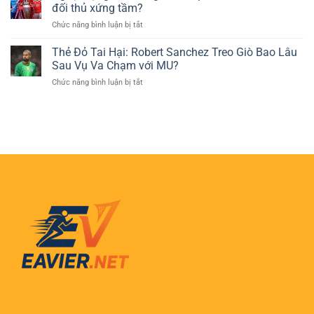
Ngôi
Chọn
đối thủ xứng tầm?
Trí
sao
Phổ
ở
Chức năng bình luận bị tắt
Pickleball
Biến
Ngoại
trẻ
Của
hạng
Thẻ Đỏ Tai Hại: Robert Sanchez Treo Giò Bao Lâu
tuổi
Người
Anh
tỏa
Sau Vụ Va Chạm với MU?
Chơi
vòng
sáng
Cá
ở
Chức năng bình luận bị tắt
5:
tại
Cược
Thẻ
Liverpool
Việt
Đỏ
dẫn
Nam
Tai
đầu,
Hại:
ai
Robert
là
Sanchez
đối
Treo
thủ
Giò
xứng
Bao
tầm?
Lâu
Sau
Vụ
Va
Chạm
với
MU?