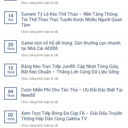
ở
Chức năng bình luận bị tắt
đá
trước
Phân
tối
giờ
tích
Sunwin Tỷ Lệ Kèo Thể Thao – Nền Tảng Thông
ưu
bóng
14
tỷ
lợi
Tin Thể Thao Trực Tuyến Được Nhiều Người Quan
lăn
Th1
số
nhuận
Tâm
bóng
–
ở
Chức năng bình luận bị tắt
đá
Chiến
Sunwin
trước
lược
Tỷ
trận
Game slot nổ hũ dễ trúng: Săn thưởng cực nhanh
chơi
20
Lệ
–
kèo
tại Nhà Cái AE888
Th10
Kèo
Cách
hiệu
ở
Chức năng bình luận bị tắt
Thể
đọc
quả
Game
Thao
kịch
dài
slot
Bảng Kèo Trực Tiếp Jun88: Cập Nhật Từng Giây,
–
bản
hạn
12
nổ
Nền
trận
Bắt Kèo Chuẩn – Thắng Lớn Cùng Dữ Liệu Sống
Th10
hũ
Tảng
đấu
ở
Chức năng bình luận bị tắt
dễ
Thông
chính
Bảng
trúng:
Tin
xác
Kèo
Cược Miễn Phí Cho Tân Thủ – Ưu Đãi Đặc Biệt Tại
Săn
Thể
04
Trực
thưởng
New88
Thao
Th10
Tiếp
cực
Trực
ở
Chức năng bình luận bị tắt
Jun88:
nhanh
Tuyến
Cược
Cập
tại
Được
Miễn
Xem Trực Tiếp Bóng Đá Cúp FA – Giải Đấu Truyền
Nhật
Nhà
02
Nhiều
Phí
Từng
Thống Hấp Dẫn Cùng Cakhia TV
Cái
Người
Th10
Cho
Giây,
AE888
Quan
ở
Chức năng bình luận bị tắt
Tân
Bắt