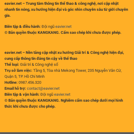
eavier.net – Trung tâm thông tin thể thao & công nghệ, nơi cập nhật
nhanh tin nóng, xu hướng hiện đại và góc nhìn chuyên sâu từ giới chuyên
gia.
Biên tập & điều hành:
Đội ngũ
eavier.net
© Bản quyền thuộc KANGKANG. Cấm sao chép khi chưa được phép.
eavier.net – Nền tảng cập nhật xu hướng Giải trí & Công nghệ hiện đại,
cung cấp thông tin đáng tin cậy về thể thao
Thể loại:
Giải trí & Công nghệ số
Trụ sở làm việc:
Tầng 5, Tòa nhà Mekong Tower, 235 Nguyễn Văn Cừ,
Quận 5, TP. Hồ Chí Minh
Hotline:
0987.456.320
Email hỗ trợ:
contact@eavier.net
Biên tập & vận hành:
Đội ngũ
eavier.net
© Bản quyền thuộc KANGKANG. Nghiêm cấm sao chép dưới mọi hình
thức khi chưa được cho phép.