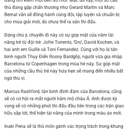
đang tìm kiếm một bến đỗ mới. Mặc dù vậy, một số cầu
thủ đang gặp chấn thương như Gerard Martin và Marc
Bernal vẫn sẽ đồng hành cùng đội, tập luyện và chuẩn bị
cho mùa giải mới, dù chưa thể ra sân thi đấu.
Đáng chú ý, chuyến đi này có sự góp mặt của năm tài
năng trẻ từ đội trẻ: Jofre Torrents, ‘Dro’, David Kochen, và
hai anh em Guille và Toni Fernandez. Cùng với họ là tân
binh người Thụy Điển Roony Bardghji, người vừa gia nhập
Barcelona từ Copenhagen trong mùa hè này. Sự góp mặt
của những cầu thủ trẻ này hứa hẹn sẽ mang đến nhiều bất
ngờ thú vị.
Marcus Rashford, tân binh đình đám của Barcelona, cũng
sẽ có cơ hội ra mắt người hâm mộ châu Á. Anh được kỳ
vọng sẽ có những phút thi đấu đầu tiên trong các trận giao
hữu sắp tới, thể hiện tài năng của mình trong màu áo mới.
Inaki Pena sẽ là thủ môn gánh vác trọng trách trong khung