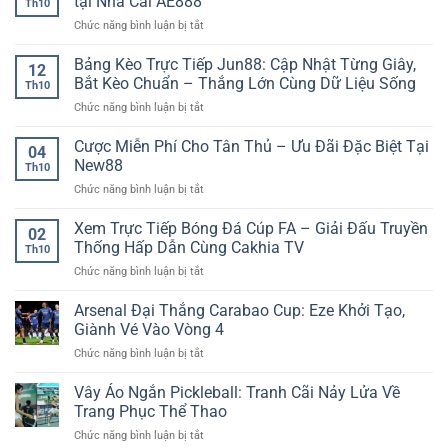
tại Nhà Cái AE888
Th10
Kèo
Cách
hiệu
ở
Chức năng bình luận bị tắt
Thể
đọc
quả
Game
Thao
kịch
dài
slot
Bảng Kèo Trực Tiếp Jun88: Cập Nhật Từng Giây,
–
bản
hạn
12
nổ
Nền
trận
Bắt Kèo Chuẩn – Thắng Lớn Cùng Dữ Liệu Sống
Th10
hũ
Tảng
đấu
ở
Chức năng bình luận bị tắt
dễ
Thông
chính
Bảng
trúng:
Tin
xác
Kèo
Cược Miễn Phí Cho Tân Thủ – Ưu Đãi Đặc Biệt Tại
Săn
Thể
04
Trực
thưởng
New88
Thao
Th10
Tiếp
cực
Trực
ở
Chức năng bình luận bị tắt
Jun88:
nhanh
Tuyến
Cược
Cập
tại
Được
Miễn
Xem Trực Tiếp Bóng Đá Cúp FA – Giải Đấu Truyền
Nhật
Nhà
02
Nhiều
Phí
Từng
Thống Hấp Dẫn Cùng Cakhia TV
Cái
Người
Th10
Cho
Giây,
AE888
Quan
ở
Chức năng bình luận bị tắt
Tân
Bắt
Tâm
Xem
Thủ
Kèo
Trực
Arsenal Đại Thắng Carabao Cup: Eze Khởi Tạo,
–
Chuẩn
Tiếp
Ưu
Giành Vé Vào Vòng 4
–
Bóng
Đãi
Thắng
ở
Chức năng bình luận bị tắt
Đá
Đặc
Lớn
Arsenal
Cúp
Biệt
Cùng
Đại
Vây Áo Ngắn Pickleball: Tranh Cãi Nảy Lửa Về
FA
Tại
Dữ
Thắng
–
Trang Phục Thể Thao
New88
Liệu
Carabao
Giải
Sống
ở
Chức năng bình luận bị tắt
Cup:
Đấu