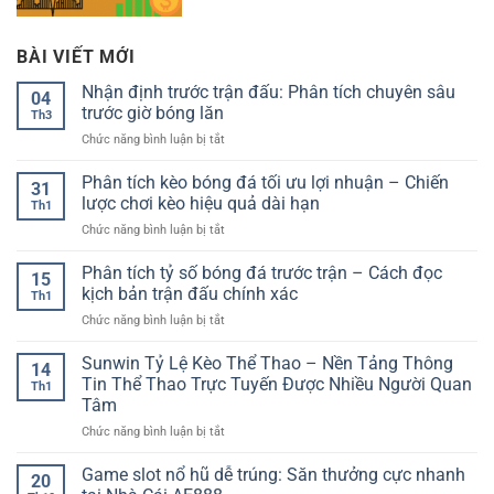
BÀI VIẾT MỚI
Nhận định trước trận đấu: Phân tích chuyên sâu
04
trước giờ bóng lăn
Th3
ở
Chức năng bình luận bị tắt
Nhận
định
Phân tích kèo bóng đá tối ưu lợi nhuận – Chiến
31
trước
lược chơi kèo hiệu quả dài hạn
Th1
trận
ở
Chức năng bình luận bị tắt
đấu:
Phân
Phân
tích
Phân tích tỷ số bóng đá trước trận – Cách đọc
tích
15
kèo
chuyên
kịch bản trận đấu chính xác
Th1
bóng
sâu
ở
Chức năng bình luận bị tắt
đá
trước
Phân
tối
giờ
tích
Sunwin Tỷ Lệ Kèo Thể Thao – Nền Tảng Thông
ưu
bóng
14
tỷ
lợi
Tin Thể Thao Trực Tuyến Được Nhiều Người Quan
lăn
Th1
số
nhuận
Tâm
bóng
–
ở
Chức năng bình luận bị tắt
đá
Chiến
Sunwin
trước
lược
Tỷ
trận
Game slot nổ hũ dễ trúng: Săn thưởng cực nhanh
chơi
20
Lệ
–
kèo