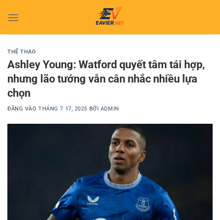
Bỏ
qua
nội
dung
THỂ THAO
Ashley Young: Watford quyết tâm tái hợp,
nhưng lão tướng vẫn cân nhắc nhiều lựa
chọn
ĐĂNG VÀO
THÁNG 7 17, 2025
BỞI
ADMIN