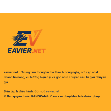
đầu,
Hại:
ai
Robert
là
Sanchez
đối
Treo
thủ
Giò
xứng
Bao
tầm?
Lâu
Sau
Vụ
Va
Chạm
với
MU?
eavier.net – Trung tâm thông tin thể thao & công nghệ, nơi cập nhật
nhanh tin nóng, xu hướng hiện đại và góc nhìn chuyên sâu từ giới chuyên
gia.
Biên tập & điều hành:
Đội ngũ
eavier.net
© Bản quyền thuộc KANGKANG. Cấm sao chép khi chưa được phép.