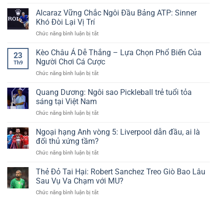
Vây
Eze
Truyền
Áo
Alcaraz Vững Chắc Ngôi Đầu Bảng ATP: Sinner
Khởi
Thống
Ngắn
Tạo,
Khó Đòi Lại Vị Trí
Hấp
Pickleball:
Giành
Dẫn
ở
Chức năng bình luận bị tắt
Tranh
Vé
Cùng
Alcaraz
Cãi
Vào
Cakhia
Vững
Kèo Châu Á Dễ Thắng – Lựa Chọn Phổ Biến Của
Nảy
Vòng
23
TV
Chắc
Lửa
Người Chơi Cá Cược
4
Th9
Ngôi
Về
ở
Chức năng bình luận bị tắt
Đầu
Trang
Kèo
Bảng
Phục
Châu
Quang Dương: Ngôi sao Pickleball trẻ tuổi tỏa
ATP:
Thể
Á
Sinner
sáng tại Việt Nam
Thao
Dễ
Khó
ở
Chức năng bình luận bị tắt
Thắng
Đòi
Quang
–
Lại
Dương:
Ngoại hạng Anh vòng 5: Liverpool dẫn đầu, ai là
Lựa
Vị
Ngôi
Chọn
đối thủ xứng tầm?
Trí
sao
Phổ
ở
Chức năng bình luận bị tắt
Pickleball
Biến
Ngoại
trẻ
Của
hạng
Thẻ Đỏ Tai Hại: Robert Sanchez Treo Giò Bao Lâu
tuổi
Người
Anh
tỏa
Sau Vụ Va Chạm với MU?
Chơi
vòng
sáng
Cá
ở
Chức năng bình luận bị tắt
5:
tại
Cược
Thẻ
Liverpool
Việt
Đỏ
dẫn
Nam
Tai