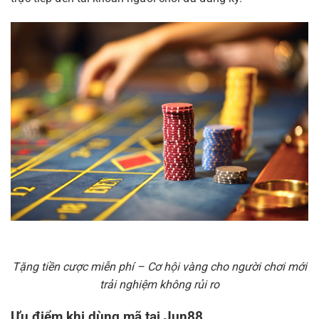
Tặng tiền cược miễn phí – Cơ hội vàng cho người chơi mới
trải nghiệm không rủi ro
Ưu điểm khi dùng mã tại Jun88