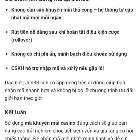
Không cần săn khuyến mãi thủ công – hệ thống tự cập
nhật mã mới mỗi ngày
Rút tiền dễ dàng sau khi hoàn tất điều kiện cược
(rollover)
Không có chi phí ẩn, minh bạch điều khoản sử dụng
CSKH hỗ trợ nhập mã và xử lý nếu gặp lỗi
Đặc biệt, Jun88 còn có app riêng trên di động giúp bạn
nhận mã nhanh hơn và không bị bỏ lỡ chương trình ưu đãi
giới hạn theo giờ.
Kết luận
Sử dụng
mã khuyến mãi casino
đúng cách sẽ giúp bạn
nâng cao trải nghiệm chơi, tiết kiệm vốn và gia tăng cơ hội
chiến thắng. Để nhận mã mới nhất, minh bạch và dễ sử