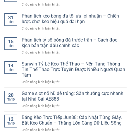
ở
Chức năng bình luận bị tắt
Nhận
định
Phân tích kèo bóng đá tối ưu lợi nhuận – Chiến
31
trước
lược chơi kèo hiệu quả dài hạn
Th1
trận
ở
Chức năng bình luận bị tắt
đấu:
Phân
Phân
tích
Phân tích tỷ số bóng đá trước trận – Cách đọc
tích
15
kèo
chuyên
kịch bản trận đấu chính xác
Th1
bóng
sâu
ở
Chức năng bình luận bị tắt
đá
trước
Phân
tối
giờ
tích
Sunwin Tỷ Lệ Kèo Thể Thao – Nền Tảng Thông
ưu
bóng
14
tỷ
lợi
Tin Thể Thao Trực Tuyến Được Nhiều Người Quan
lăn
Th1
số
nhuận
Tâm
bóng
–
ở
Chức năng bình luận bị tắt
đá
Chiến
Sunwin
trước
lược
Tỷ
trận
Game slot nổ hũ dễ trúng: Săn thưởng cực nhanh
chơi
20
Lệ
–
kèo
tại Nhà Cái AE888
Th10
Kèo
Cách
hiệu
ở
Chức năng bình luận bị tắt
Thể
đọc
quả
Game
Thao
kịch
dài
slot
Bảng Kèo Trực Tiếp Jun88: Cập Nhật Từng Giây,
–
bản
hạn
12
nổ
Nền
trận
Bắt Kèo Chuẩn – Thắng Lớn Cùng Dữ Liệu Sống
Th10
hũ
Tảng
đấu
ở
Chức năng bình luận bị tắt
dễ